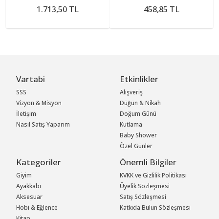
1.713,50 TL
458,85 TL
Vartabi
Etkinlikler
SSS
Alışveriş
Vizyon & Misyon
Düğün & Nikah
İletişim
Doğum Günü
Nasıl Satış Yaparım
Kutlama
Baby Shower
Özel Günler
Kategoriler
Önemli Bilgiler
Giyim
KVKK ve Gizlilik Politikası
Ayakkabı
Üyelik Sözleşmesi
Aksesuar
Satış Sözleşmesi
Hobi & Eğlence
Katkıda Bulun Sözleşmesi
Kitap