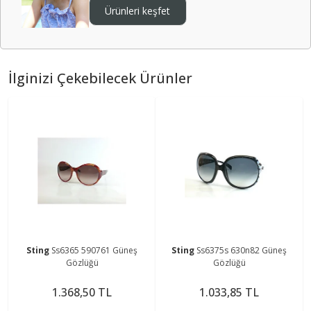
Ürünleri keşfet
İlginizi Çekebilecek Ürünler
Sting
Ss6365 590761 Güneş
Sting
Ss6375s 630n82 Güneş
Gözlüğü
Gözlüğü
1.368,50 TL
1.033,85 TL