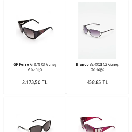
GF Ferre
Gf878 03 Güneş
Bianco
Bs-002l C2 Güneş
Gözlüğü
Gözlüğü
2.173,50 TL
458,85 TL