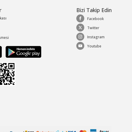
r
Bizi Takip Edin
ikası
Facebook
Twitter
Instagram
şmesi
Youtube