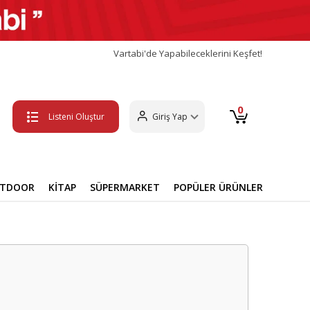
Vartabi'de Yapabileceklerini Keşfet!
0
Listeni Oluştur
Giriş Yap
UTDOOR
KİTAP
SÜPERMARKET
POPÜLER ÜRÜNLER