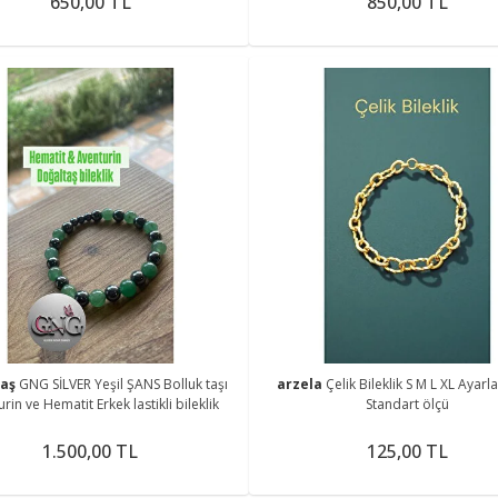
650,00 TL
850,00 TL
taş
GNG SİLVER Yeşil ŞANS Bolluk taşı
arzela
Çelik Bileklik S M L XL Ayarla
rin ve Hematit Erkek lastikli bileklik
Standart ölçü
1.500,00 TL
125,00 TL