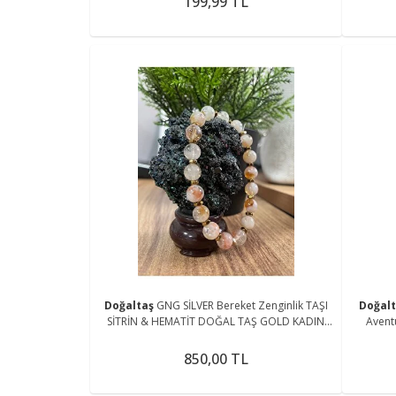
199,99 TL
Doğaltaş
GNG SİLVER Bereket Zenginlik TAŞI
Doğal
SİTRİN & HEMATİT DOĞAL TAŞ GOLD KADIN
Aventu
LASTİKLİ BİLEKLİK
850,00 TL