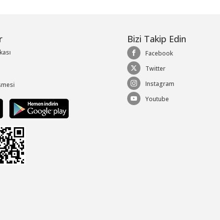
r
Bizi Takip Edin
ikası
Facebook
Twitter
Instagram
şmesi
Youtube