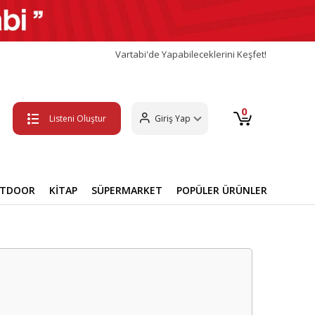
Vartabi'de Yapabileceklerini Keşfet!
0
Listeni Oluştur
Giriş Yap
UTDOOR
KİTAP
SÜPERMARKET
POPÜLER ÜRÜNLER