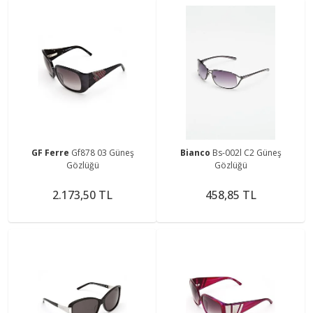
GF Ferre
Gf878 03 Güneş
Bianco
Bs-002l C2 Güneş
Gözlüğü
Gözlüğü
2.173,50 TL
458,85 TL