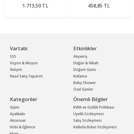
1.713,50 TL
458,85 TL
Vartabi
Etkinlikler
SSS
Alışveriş
Vizyon & Misyon
Düğün & Nikah
İletişim
Doğum Günü
Nasıl Satış Yaparım
Kutlama
Baby Shower
Özel Günler
Kategoriler
Önemli Bilgiler
Giyim
KVKK ve Gizlilik Politikası
Ayakkabı
Üyelik Sözleşmesi
Aksesuar
Satış Sözleşmesi
Hobi & Eğlence
Katkıda Bulun Sözleşmesi
Kitap