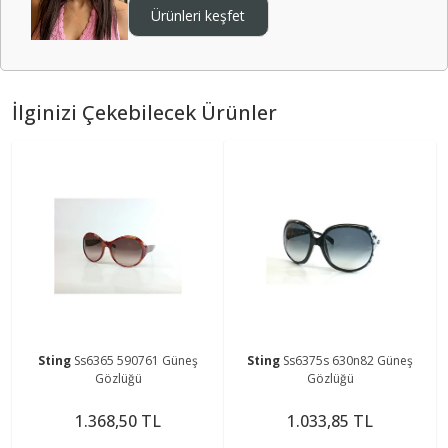
Ürünleri keşfet
İlginizi Çekebilecek Ürünler
Sting
Ss6365 590761 Güneş
Sting
Ss6375s 630n82 Güneş
Gözlüğü
Gözlüğü
1.368,50 TL
1.033,85 TL