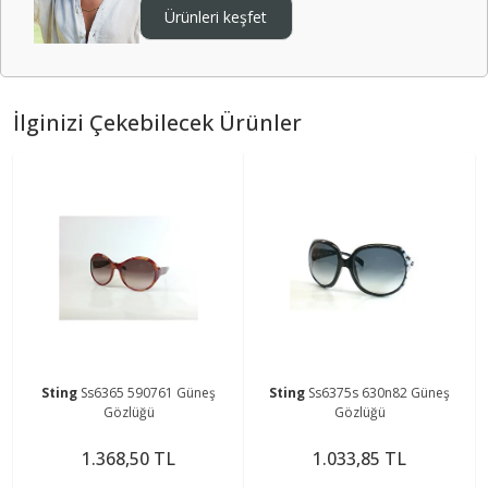
Ürünleri keşfet
İlginizi Çekebilecek Ürünler
Sting
Ss6365 590761 Güneş
Sting
Ss6375s 630n82 Güneş
Gözlüğü
Gözlüğü
1.368,50 TL
1.033,85 TL