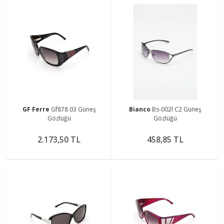
GF Ferre
Gf878 03 Güneş
Bianco
Bs-002l C2 Güneş
Gözlüğü
Gözlüğü
2.173,50 TL
458,85 TL