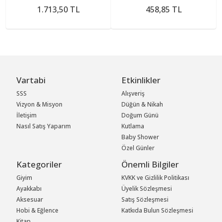
1.713,50 TL
458,85 TL
Vartabi
Etkinlikler
SSS
Alışveriş
Vizyon & Misyon
Düğün & Nikah
İletişim
Doğum Günü
Nasıl Satış Yaparım
Kutlama
Baby Shower
Özel Günler
Kategoriler
Önemli Bilgiler
Giyim
KVKK ve Gizlilik Politikası
Ayakkabı
Üyelik Sözleşmesi
Aksesuar
Satış Sözleşmesi
Hobi & Eğlence
Katkıda Bulun Sözleşmesi
Kitap