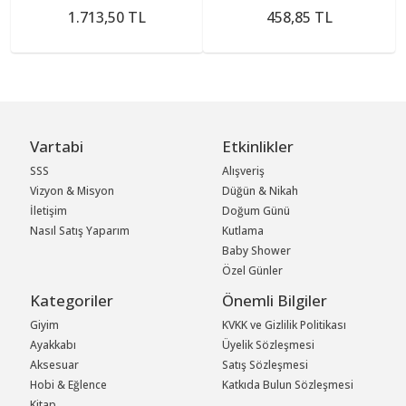
1.713,50 TL
458,85 TL
Vartabi
Etkinlikler
SSS
Alışveriş
Vizyon & Misyon
Düğün & Nikah
İletişim
Doğum Günü
Nasıl Satış Yaparım
Kutlama
Baby Shower
Özel Günler
Kategoriler
Önemli Bilgiler
Giyim
KVKK ve Gizlilik Politikası
Ayakkabı
Üyelik Sözleşmesi
Aksesuar
Satış Sözleşmesi
Hobi & Eğlence
Katkıda Bulun Sözleşmesi
Kitap