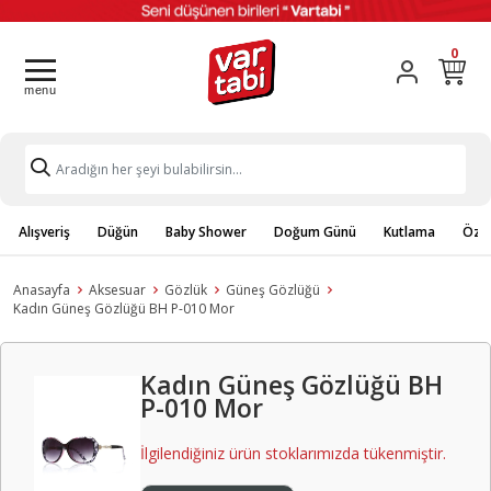
0
Alışveriş
Düğün
Baby Shower
Doğum Günü
Kutlama
Özel
Anasayfa
Aksesuar
Gözlük
Güneş Gözlüğü
Kadın Güneş Gözlüğü BH P-010 Mor
Kadın Güneş Gözlüğü BH
P-010 Mor
İlgilendiğiniz ürün stoklarımızda tükenmiştir.