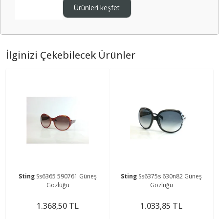
Ürünleri keşfet
İlginizi Çekebilecek Ürünler
Sting
Ss6365 590761 Güneş
Sting
Ss6375s 630n82 Güneş
Gözlüğü
Gözlüğü
1.368,50 TL
1.033,85 TL