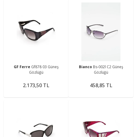
GF Ferre
Gf878 03 Güneş
Bianco
Bs-002l C2 Güneş
Gözlüğü
Gözlüğü
2.173,50 TL
458,85 TL