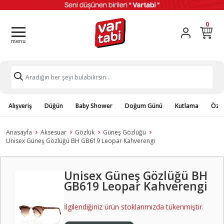
0
Alışveriş
Düğün
Baby Shower
Doğum Günü
Kutlama
Özel
Anasayfa
Aksesuar
Gözlük
Güneş Gözlüğü
Unisex Güneş Gözlüğü BH GB619 Leopar Kahverengi
Unisex Güneş Gözlüğü BH
GB619 Leopar Kahverengi
İlgilendiğiniz ürün stoklarımızda tükenmiştir.