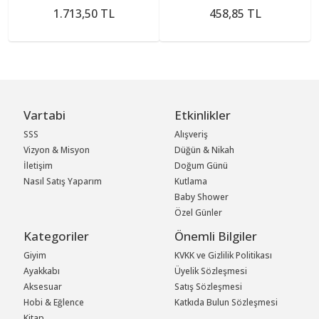
1.713,50 TL
458,85 TL
Vartabi
Etkinlikler
SSS
Alışveriş
Vizyon & Misyon
Düğün & Nikah
İletişim
Doğum Günü
Nasıl Satış Yaparım
Kutlama
Baby Shower
Özel Günler
Kategoriler
Önemli Bilgiler
Giyim
KVKK ve Gizlilik Politikası
Ayakkabı
Üyelik Sözleşmesi
Aksesuar
Satış Sözleşmesi
Hobi & Eğlence
Katkıda Bulun Sözleşmesi
Kitap