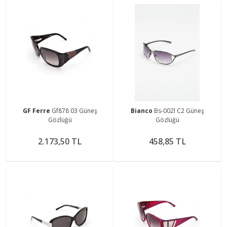
GF Ferre
Gf878 03 Güneş
Bianco
Bs-002l C2 Güneş
Gözlüğü
Gözlüğü
2.173,50 TL
458,85 TL