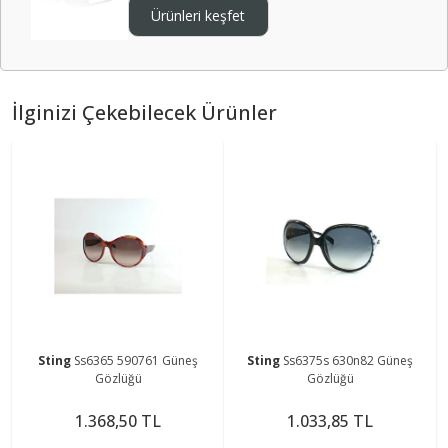
Ürünleri keşfet
İlginizi Çekebilecek Ürünler
Sting
Ss6365 590761 Güneş
Sting
Ss6375s 630n82 Güneş
Gözlüğü
Gözlüğü
1.368,50 TL
1.033,85 TL