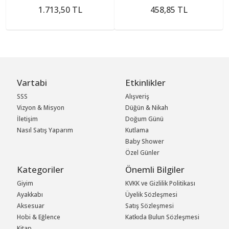
1.713,50 TL
458,85 TL
Vartabi
Etkinlikler
SSS
Alışveriş
Vizyon & Misyon
Düğün & Nikah
İletişim
Doğum Günü
Nasıl Satış Yaparım
Kutlama
Baby Shower
Özel Günler
Kategoriler
Önemli Bilgiler
Giyim
KVKK ve Gizlilik Politikası
Ayakkabı
Üyelik Sözleşmesi
Aksesuar
Satış Sözleşmesi
Hobi & Eğlence
Katkıda Bulun Sözleşmesi
Kitap