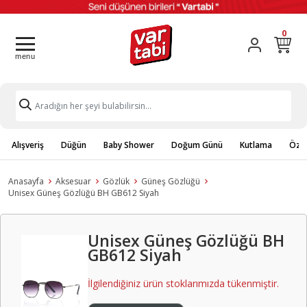
0
Alışveriş
Düğün
Baby Shower
Doğum Günü
Kutlama
Özel
Anasayfa
Aksesuar
Gözlük
Güneş Gözlüğü
Unisex Güneş Gözlüğü BH GB612 Siyah
Unisex Güneş Gözlüğü BH
GB612 Siyah
İlgilendiğiniz ürün stoklarımızda tükenmiştir.