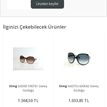
Ürünleri keşfet
İlginizi Çekebilecek Ürünler
Sting
Ss6365 590761 Güneş
Sting
Ss6375s 630n82 Güneş
Gözlüğü
Gözlüğü
1.368,50 TL
1.033,85 TL