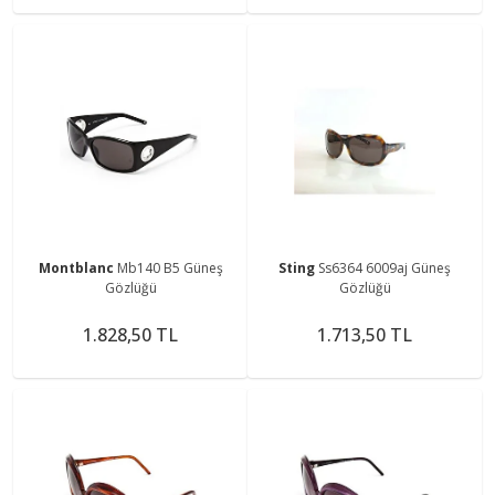
Montblanc
Mb140 B5 Güneş
Sting
Ss6364 6009aj Güneş
Gözlüğü
Gözlüğü
1.828,50 TL
1.713,50 TL