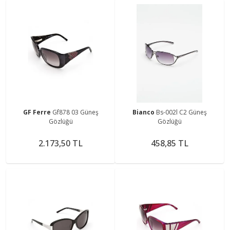
GF Ferre
Gf878 03 Güneş
Bianco
Bs-002l C2 Güneş
Gözlüğü
Gözlüğü
2.173,50 TL
458,85 TL