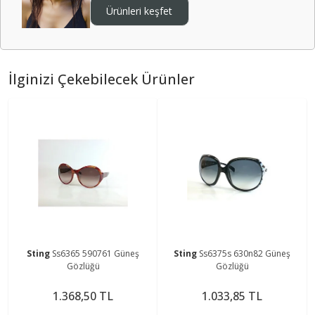
Ürünleri keşfet
İlginizi Çekebilecek Ürünler
Sting
Ss6365 590761 Güneş
Sting
Ss6375s 630n82 Güneş
Gözlüğü
Gözlüğü
1.368,50 TL
1.033,85 TL