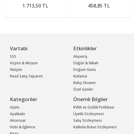
1.713,50 TL
458,85 TL
Vartabi
Etkinlikler
SSS
Alışveriş
Vizyon & Misyon
Düğün & Nikah
İletişim
Doğum Günü
Nasıl Satış Yaparım
Kutlama
Baby Shower
Özel Günler
Kategoriler
Önemli Bilgiler
Giyim
KVKK ve Gizlilik Politikası
Ayakkabı
Üyelik Sözleşmesi
Aksesuar
Satış Sözleşmesi
Hobi & Eğlence
Katkıda Bulun Sözleşmesi
Kitap