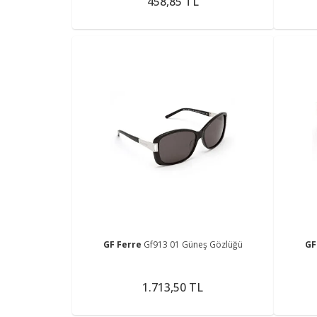
458,85 TL
GF Ferre
Gf913 01 Güneş Gözlüğü
GF
1.713,50 TL