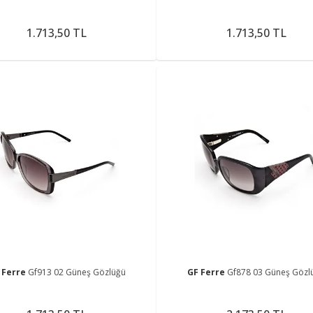
1.713,50 TL
1.713,50 TL
 Ferre
Gf913 02 Güneş Gözlüğü
GF Ferre
Gf878 03 Güneş Gözl