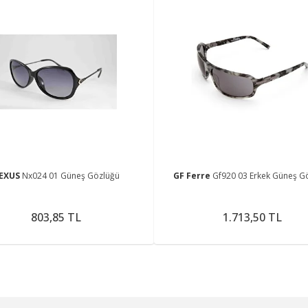
EXUS
Nx024 01 Güneş Gözlüğü
GF Ferre
Gf920 03 Erkek Güneş G
803,85 TL
1.713,50 TL