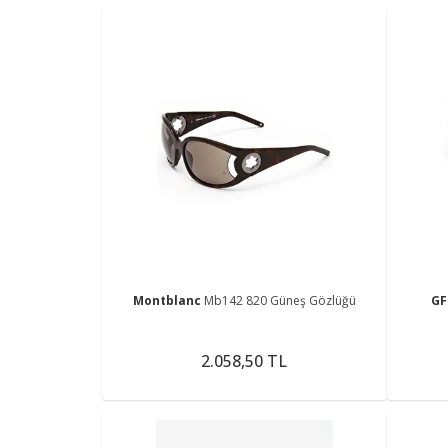
Montblanc
Mb142 820 Güneş Gözlüğü
GF
2.058,50 TL