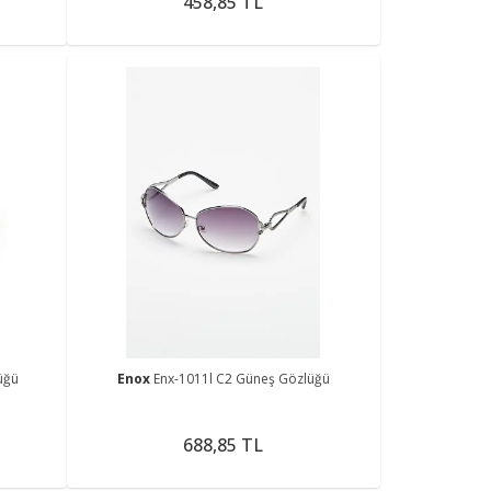
458,85 TL
üğü
Enox
Enx-1011l C2 Güneş Gözlüğü
688,85 TL