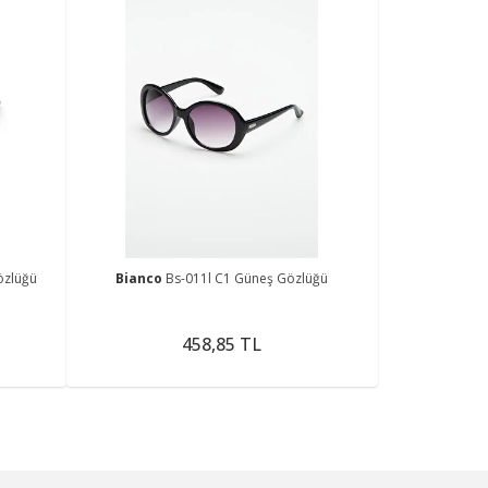
özlüğü
Bianco
Bs-011l C1 Güneş Gözlüğü
458,85 TL