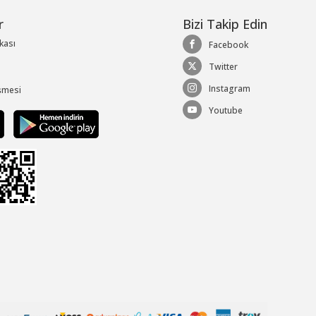
r
Bizi Takip Edin
ikası
Facebook
Twitter
Instagram
şmesi
Youtube