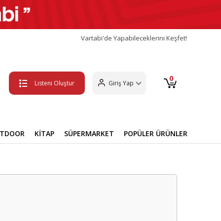
Vartabi'de Yapabileceklerini Keşfet!
0
Listeni Oluştur
Giriş Yap
UTDOOR
KİTAP
SÜPERMARKET
POPÜLER ÜRÜNLER