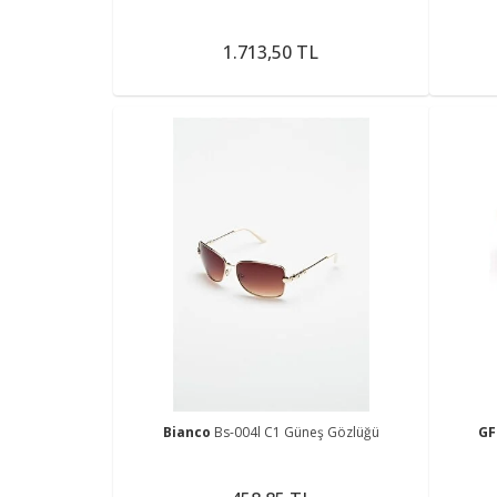
1.713,50 TL
Bianco
Bs-004l C1 Güneş Gözlüğü
GF