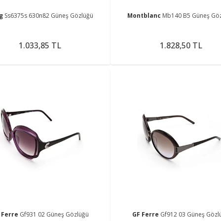
ng
Ss6375s 630n82 Güneş Gözlüğü
Montblanc
Mb140 B5 Güneş Gö
1.033,85 TL
1.828,50 TL
 Ferre
Gf931 02 Güneş Gözlüğü
GF Ferre
Gf912 03 Güneş Gözl