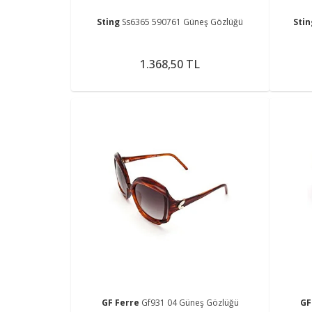
Sting
Ss6365 590761 Güneş Gözlüğü
Sti
1.368,50 TL
GF Ferre
Gf931 04 Güneş Gözlüğü
GF