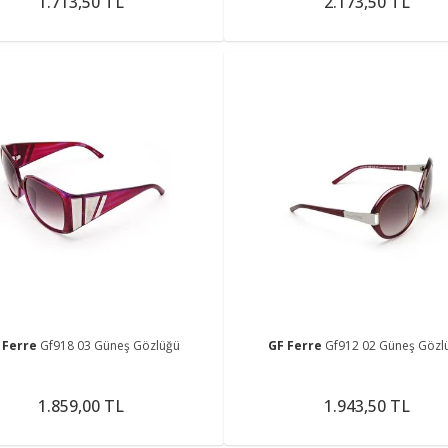
1.713,50 TL
2.173,50 TL
 Ferre
Gf918 03 Güneş Gözlüğü
GF Ferre
Gf912 02 Güneş Gözl
1.859,00 TL
1.943,50 TL