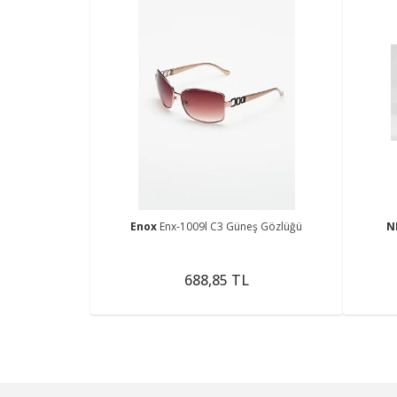
Enox
Enx-1009l C3 Güneş Gözlüğü
N
688,85 TL