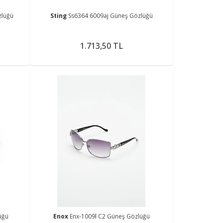
zlüğü
Sting
Ss6364 6009aj Güneş Gözlüğü
1.713,50 TL
üğü
Enox
Enx-1009l C2 Güneş Gözlüğü