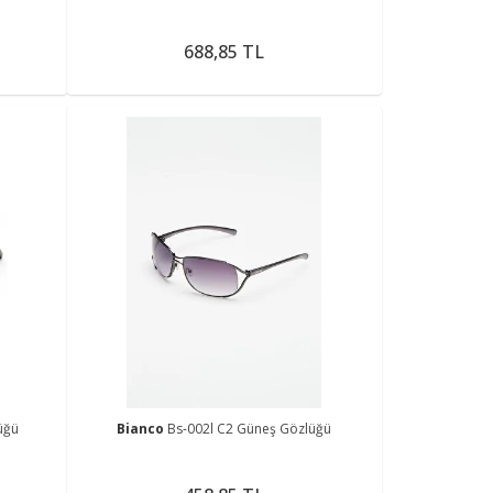
688,85 TL
üğü
Bianco
Bs-002l C2 Güneş Gözlüğü