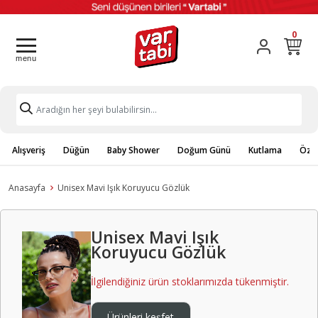
0
Alışveriş
Düğün
Baby Shower
Doğum Günü
Kutlama
Özel
Anasayfa
Unisex Mavi Işık Koruyucu Gözlük
Unisex Mavi Işık
Koruyucu Gözlük
İlgilendiğiniz ürün stoklarımızda tükenmiştir.
Ürünleri keşfet