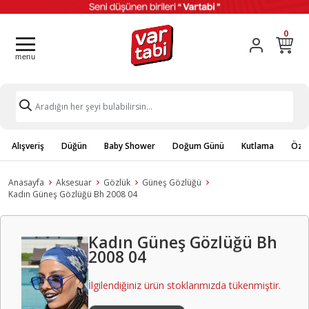
0
Alışveriş
Düğün
Baby Shower
Doğum Günü
Kutlama
Özel
Anasayfa
Aksesuar
Gözlük
Güneş Gözlüğü
Kadın Güneş Gözlüğü Bh 2008 04
Kadın Güneş Gözlüğü Bh
2008 04
İlgilendiğiniz ürün stoklarımızda tükenmiştir.