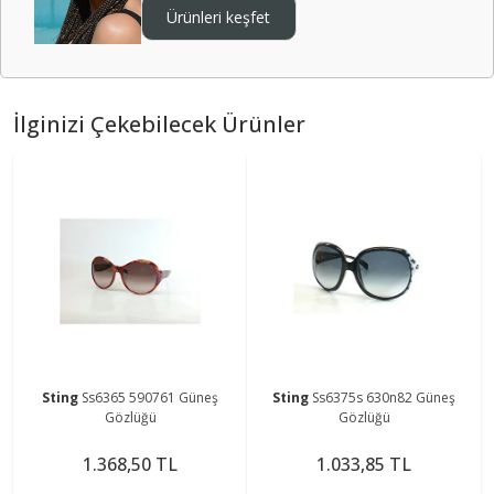
Ürünleri keşfet
İlginizi Çekebilecek Ürünler
Sting
Ss6365 590761 Güneş
Sting
Ss6375s 630n82 Güneş
Gözlüğü
Gözlüğü
1.368,50 TL
1.033,85 TL