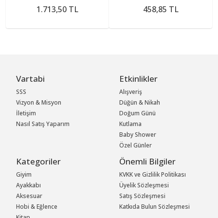
1.713,50 TL
458,85 TL
Vartabi
Etkinlikler
SSS
Alışveriş
Vizyon & Misyon
Düğün & Nikah
İletişim
Doğum Günü
Nasıl Satış Yaparım
Kutlama
Baby Shower
Özel Günler
Kategoriler
Önemli Bilgiler
Giyim
KVKK ve Gizlilik Politikası
Ayakkabı
Üyelik Sözleşmesi
Aksesuar
Satış Sözleşmesi
Hobi & Eğlence
Katkıda Bulun Sözleşmesi
Kitap