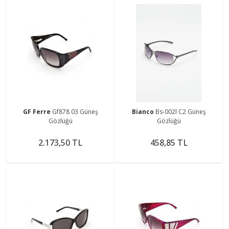
GF Ferre
Gf878 03 Güneş
Bianco
Bs-002l C2 Güneş
Gözlüğü
Gözlüğü
2.173,50 TL
458,85 TL