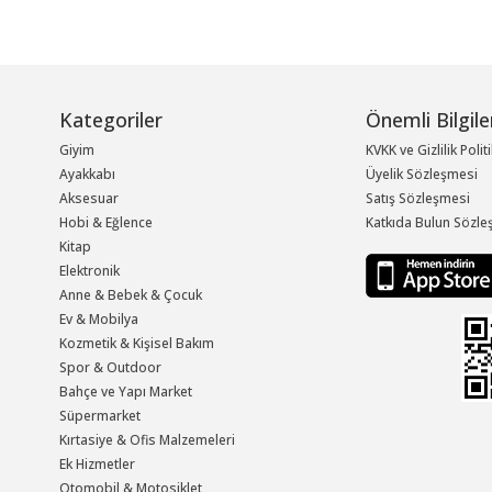
Kategoriler
Önemli Bilgile
Giyim
KVKK ve Gizlilik Polit
Ayakkabı
Üyelik Sözleşmesi
Aksesuar
Satış Sözleşmesi
Hobi & Eğlence
Katkıda Bulun Sözle
Kitap
Elektronik
Anne & Bebek & Çocuk
Ev & Mobilya
Kozmetik & Kişisel Bakım
Spor & Outdoor
Bahçe ve Yapı Market
Süpermarket
Kırtasiye & Ofis Malzemeleri
Ek Hizmetler
Otomobil & Motosiklet