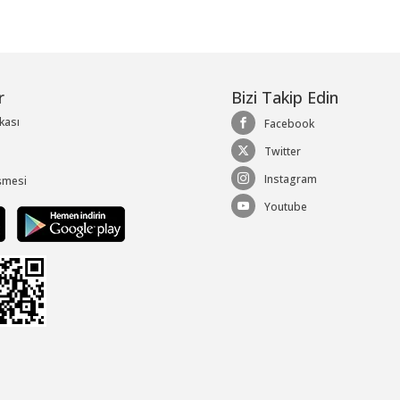
r
Bizi Takip Edin
ikası
Facebook
Twitter
Instagram
şmesi
Youtube