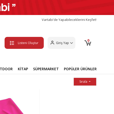
Vartabi'de Yapabileceklerini Keşfet!
0
Listeni Oluştur
Giriş Yap
UTDOOR
KİTAP
SÜPERMARKET
POPÜLER ÜRÜNLER
Sırala