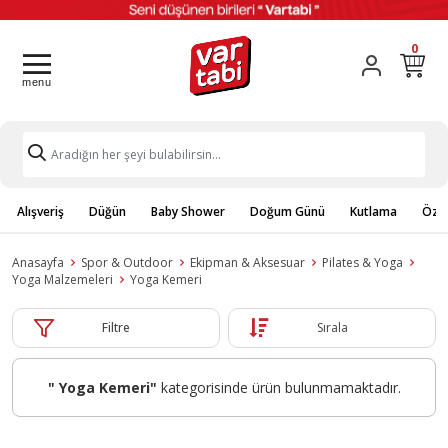
0
Alışveriş
Düğün
Baby Shower
Doğum Günü
Kutlama
Özel
Anasayfa
Spor & Outdoor
Ekipman & Aksesuar
Pilates & Yoga
Yoga Malzemeleri
Yoga Kemeri
Filtre
Sırala
" Yoga Kemeri"
kategorisinde ürün bulunmamaktadır.