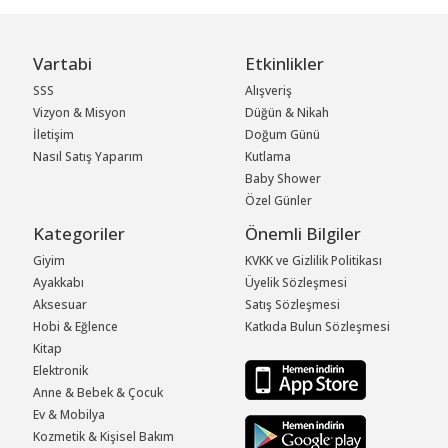
Vartabi
Etkinlikler
SSS
Alışveriş
Vizyon & Misyon
Düğün & Nikah
İletişim
Doğum Günü
Nasıl Satış Yaparım
Kutlama
Baby Shower
Özel Günler
Kategoriler
Önemli Bilgiler
Giyim
KVKK ve Gizlilik Politikası
Ayakkabı
Üyelik Sözleşmesi
Aksesuar
Satış Sözleşmesi
Hobi & Eğlence
Katkıda Bulun Sözleşmesi
Kitap
Elektronik
Anne & Bebek & Çocuk
Ev & Mobilya
Kozmetik & Kişisel Bakım