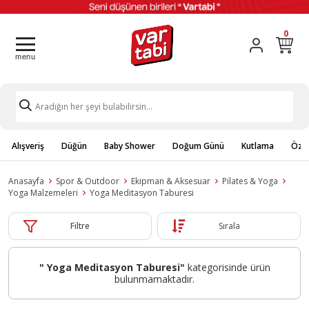
0
Alışveriş
Düğün
Baby Shower
Doğum Günü
Kutlama
Özel
Anasayfa
Spor & Outdoor
Ekipman & Aksesuar
Pilates & Yoga
Yoga Malzemeleri
Yoga Meditasyon Taburesi
Filtre
Sırala
" Yoga Meditasyon Taburesi"
kategorisinde ürün
bulunmamaktadır.