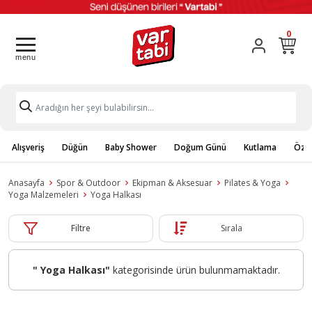
0
Alışveriş
Düğün
Baby Shower
Doğum Günü
Kutlama
Özel
Anasayfa
Spor & Outdoor
Ekipman & Aksesuar
Pilates & Yoga
Yoga Malzemeleri
Yoga Halkası
Filtre
Sırala
" Yoga Halkası"
kategorisinde ürün bulunmamaktadır.