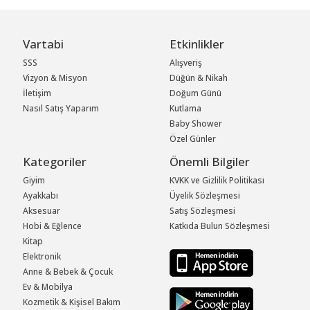
Vartabi
Etkinlikler
SSS
Alışveriş
Vizyon & Misyon
Düğün & Nikah
İletişim
Doğum Günü
Nasıl Satış Yaparım
Kutlama
Baby Shower
Özel Günler
Kategoriler
Önemli Bilgiler
Giyim
KVKK ve Gizlilik Politikası
Ayakkabı
Üyelik Sözleşmesi
Aksesuar
Satış Sözleşmesi
Hobi & Eğlence
Katkıda Bulun Sözleşmesi
Kitap
Elektronik
Anne & Bebek & Çocuk
Ev & Mobilya
Kozmetik & Kişisel Bakım