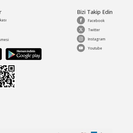
r
Bizi Takip Edin
ikası
Facebook
Twitter
Instagram
şmesi
Youtube