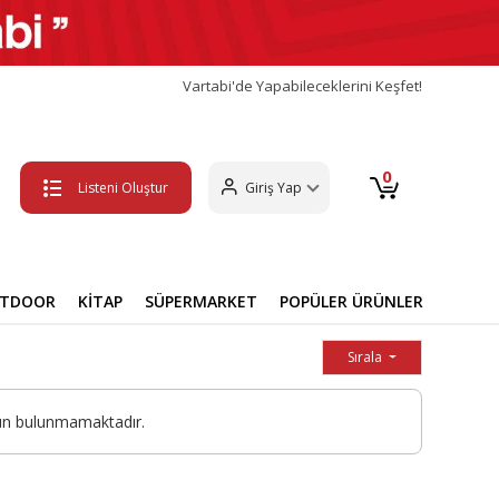
Vartabi'de Yapabileceklerini Keşfet!
0
Listeni Oluştur
Giriş Yap
UTDOOR
KİTAP
SÜPERMARKET
POPÜLER ÜRÜNLER
Sırala
ün bulunmamaktadır.