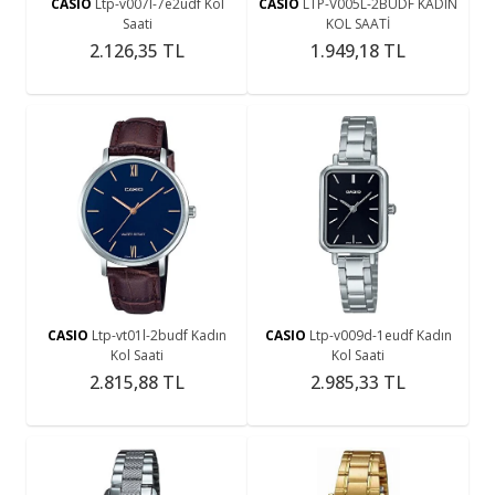
CASIO
Ltp-v007l-7e2udf Kol
CASIO
LTP-V005L-2BUDF KADIN
Saati
KOL SAATİ
2.126,35 TL
1.949,18 TL
CASIO
Ltp-vt01l-2budf Kadın
CASIO
Ltp-v009d-1eudf Kadın
Kol Saati
Kol Saati
2.815,88 TL
2.985,33 TL