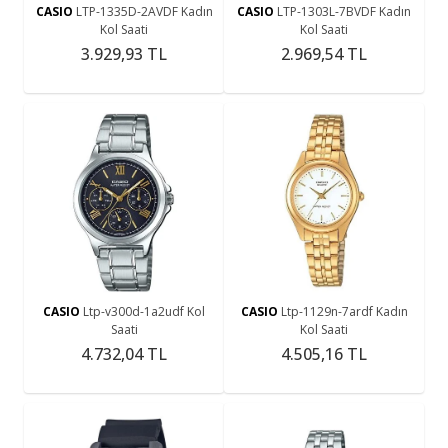
CASIO
LTP-1335D-2AVDF Kadın
CASIO
LTP-1303L-7BVDF Kadın
Kol Saati
Kol Saati
3.929,93 TL
2.969,54 TL
CASIO
Ltp-v300d-1a2udf Kol
CASIO
Ltp-1129n-7ardf Kadın
Saati
Kol Saati
4.732,04 TL
4.505,16 TL