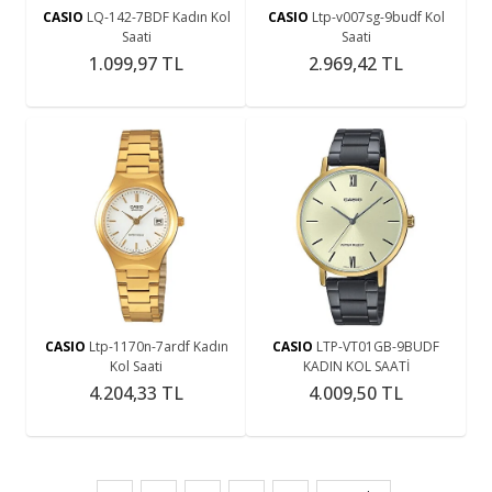
CASIO
LQ-142-7BDF Kadın Kol
CASIO
Ltp-v007sg-9budf Kol
Saati
Saati
1.099,97 TL
2.969,42 TL
CASIO
Ltp-1170n-7ardf Kadın
CASIO
LTP-VT01GB-9BUDF
Kol Saati
KADIN KOL SAATİ
4.204,33 TL
4.009,50 TL