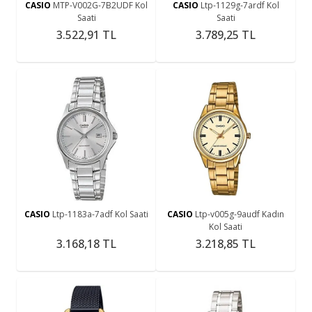
CASIO
MTP-V002G-7B2UDF Kol
CASIO
Ltp-1129g-7ardf Kol
Saati
Saati
3.522,91 TL
3.789,25 TL
CASIO
Ltp-1183a-7adf Kol Saati
CASIO
Ltp-v005g-9audf Kadın
Kol Saati
3.168,18 TL
3.218,85 TL