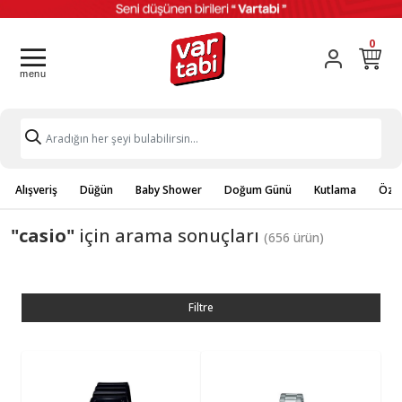
0
Alışveriş
Düğün
Baby Shower
Doğum Günü
Kutlama
Özel
"casio"
için arama sonuçları
(656 ürün)
Filtre