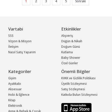
1
2
3
4
5
Sonraki
Vartabi
Etkinlikler
SSS
Alışveriş
Vizyon & Misyon
Düğün & Nikah
İletişim
Doğum Günü
Nasıl Satış Yaparım
Kutlama
Baby Shower
Özel Günler
Kategoriler
Önemli Bilgiler
Giyim
KVKK ve Gizlilik Politikası
Ayakkabı
Üyelik Sözleşmesi
Aksesuar
Satış Sözleşmesi
Hobi & Eğlence
Katkıda Bulun Sözleşmesi
Kitap
Elektronik
Anne & Bebek & Çocuk