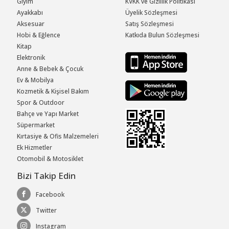
Giyim
KVKK ve Gizlilik Politikası
Ayakkabı
Üyelik Sözleşmesi
Aksesuar
Satış Sözleşmesi
Hobi & Eğlence
Katkıda Bulun Sözleşmesi
Kitap
Elektronik
Anne & Bebek & Çocuk
Ev & Mobilya
Kozmetik & Kişisel Bakım
Spor & Outdoor
Bahçe ve Yapı Market
Süpermarket
Kırtasiye & Ofis Malzemeleri
Ek Hizmetler
Otomobil & Motosiklet
Bizi Takip Edin
Facebook
Twitter
Instagram