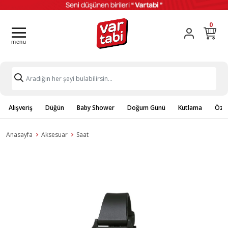
0
Alışveriş
Düğün
Baby Shower
Doğum Günü
Kutlama
Özel
Anasayfa
Aksesuar
Saat