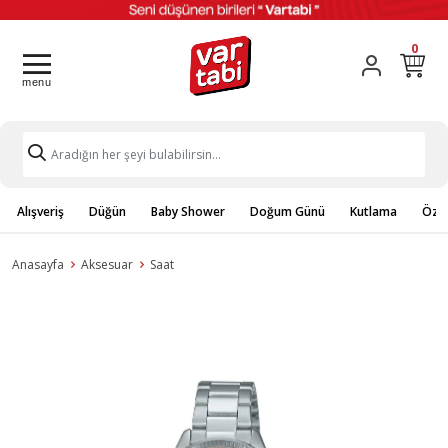
0
Alışveriş
Düğün
Baby Shower
Doğum Günü
Kutlama
Özel
Anasayfa
Aksesuar
Saat