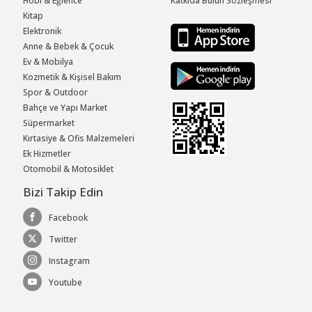
Hobi & Eğlence
Katkıda Bulun Sözleşmesi
Kitap
Elektronik
Anne & Bebek & Çocuk
Ev & Mobilya
Kozmetik & Kişisel Bakım
Spor & Outdoor
Bahçe ve Yapı Market
Süpermarket
Kırtasiye & Ofis Malzemeleri
Ek Hizmetler
Otomobil & Motosiklet
Bizi Takip Edin
Facebook
Twitter
Instagram
Youtube