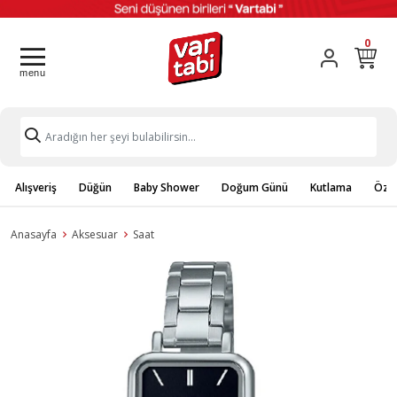
0
Alışveriş
Düğün
Baby Shower
Doğum Günü
Kutlama
Özel
Anasayfa
Aksesuar
Saat