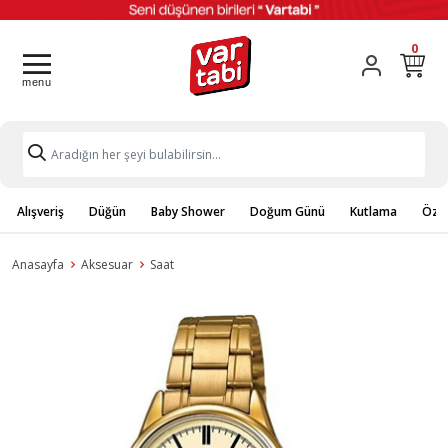
0
Alışveriş
Düğün
Baby Shower
Doğum Günü
Kutlama
Özel
Anasayfa
Aksesuar
Saat