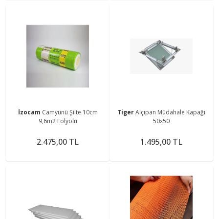
İzocam
Camyünü Şilte 10cm
Tiger
Alçıpan Müdahale Kapağı
9,6m2 Folyolu
50x50
2.475,00 TL
1.495,00 TL