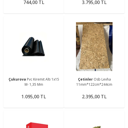
744,00 TL
3.795,00 TL
Çukurova
Pvc Kiremit Altı 1x15
Çetinler
Osb Levha
M- 1,35 Mm
11mm*122cm*244cm
1.095,00 TL
2.395,00 TL