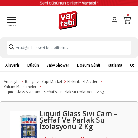
0
Alışveriş
Düğün
Baby Shower
Doğum Günü
Kutlama
Özel
Anasayfa
Bahçe ve Yapı Market
Elektrikli El Aletleri
Yalıtım Malzemeleri
Lıquıd Glass Sıvı Cam – Şeffaf Ve Parlak Su Izolasyonu 2 Kg
Lıquıd Glass Sıvı Cam –
Şeffaf Ve Parlak Su
Izolasyonu 2 Kg