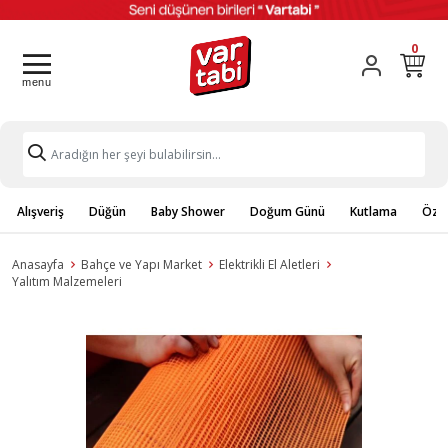
0
Alışveriş
Düğün
Baby Shower
Doğum Günü
Kutlama
Özel
Anasayfa
Bahçe ve Yapı Market
Elektrikli El Aletleri
Yalıtım Malzemeleri