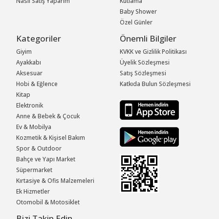
Nasıl Satış Yaparım
Kutlama
Baby Shower
Özel Günler
Kategoriler
Önemli Bilgiler
Giyim
KVKK ve Gizlilik Politikası
Ayakkabı
Üyelik Sözleşmesi
Aksesuar
Satış Sözleşmesi
Hobi & Eğlence
Katkıda Bulun Sözleşmesi
Kitap
Elektronik
Anne & Bebek & Çocuk
Ev & Mobilya
Kozmetik & Kişisel Bakım
Spor & Outdoor
Bahçe ve Yapı Market
Süpermarket
Kırtasiye & Ofis Malzemeleri
Ek Hizmetler
Otomobil & Motosiklet
Bizi Takip Edin