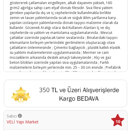
göstererek çatlamaları engelleyen, alkali dayanımı yüksek, 160
gr/m2 ağırlığa sahip cam elyaf donatı filesidir. Sıva filesi yalıtım
gereken yapılarda dış ve iç cephelerinde kullanılmakla birlikte
zemin ve tavan yalıtımlarında sıcak ve soğuk iklim şartlarına karşı
yapılan izolasyon yalıtımlarında donatı taşıyıcı malzeme olarak da
kullanılır. Gözenek Aralığı olara 4x4 Kullanım Alanları İç ve dış
cephelerde ısı yalıtım ve mantolama uygulamalarında ; Mevcut
çatlaklar üzerinde yapılacak tamir sıvalarında ; Binalardaki taşıyıcı
elemanların birleşim yerlerindeki gerilmelerin oluşturacağı olası
çatlakların önlenmesinde ; Çimento bağlayıcılı , plastik katkılı elastik
su yalıtımı malzemelerinin uygulanmasında ; Mermer ve cam
mozaiklerin arkasında destek amaçlı takvieysinde ; Alçı ve gaz
beton blokları üzerinde yapılan sıva uygulamalarında ; Farklı
malzemelerin birleşim yerlerinde min. 25 – 30 cm eninde ; Prefabrik
yapı elemanlarının eklerinde min. 25 – 30 cm eninde ; Çimento,alçı
ve akrilik esaslı macun sıvaların takviyesinde kullanılır. ;
Ürün Kodu :
11564-724428570001
Satıcı
10
VELİ Yapı Market