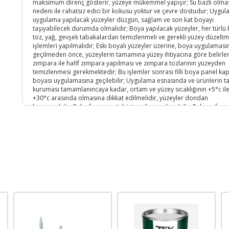
maksimum direnç gösterir, yüzeye mükemmel yapışır; Su bazlı olma
nedeni ile rahatsız edici bir kokusu yoktur ve çevre dostudur; Uygu
uygulama yapılacak yüzeyler düzgün, sağlam ve son kat boyayı
taşıyabilecek durumda olmalıdır; Boya yapılacak yüzeyler, her türlü k
toz, yağ, gevşek tabakalardan temizlenmeli ve gerekli yüzey düzelt
işlemleri yapılmalıdır; Eski boyalı yüzeyler üzerine, boya uygulaması
geçilmeden önce, yüzeylerin tamamına yüzey ihtiyacına göre belirle
zımpara ile hafif zımpara yapılması ve zımpara tozlarının yüzeyden
temizlenmesi gerekmektedir; Bu işlemler sonrası filli boya panel kap
boyası uygulamasına geçilebilir; Uygulama esnasında ve ürünlerin 
kuruması tamamlanıncaya kadar, ortam ve yüzey sıcaklığının +5°c il
+30°c arasında olmasına dikkat edilmelidir, yüzeyler dondan
korunmalıdır; Rulo, fırça ve püskürtme ile uygulanabilir; Rulo ve fırça i
kat halinde uygulama yapılmalıdır (uygulama yüzeyinin durumuna v
rengine bağlı olarak ihtiyaca göre üçüncü kat uygulama da yapılabilir
Devam eden işlerde aynı kat sayısında uygulama yapılmalıdır; Kullan
gereçler, uygulamadan hemen sonra bol su ile temizlenmelidir;
Ürünlerimizin, 30; 06; 2007 tarih 26568 no; Lu inşaat genel teknik
şartnamesine uygun yapılan alt yapı yüzeylerinde uygulanması
gerekmektedir; Uygulanacak yüzeyler amerikan panel kapılarda, ma
ahşap kapılarda, kaplamalı ahşap kapılar üzerine uygulama önerilir
yüzeyin boyanması, ya da boya üstü boya uygulamasında kullanılır;
üstü boya uygulamalarında, su bazlı boya ve vernikler, solvent bazlı
ve vernikler üzerine uygulanabilir; Yatay ahşap zemin ve yaya trafiği
yüzeylerde kullanılmamalıdır;
Ürün Kodu :
11564-5438403970