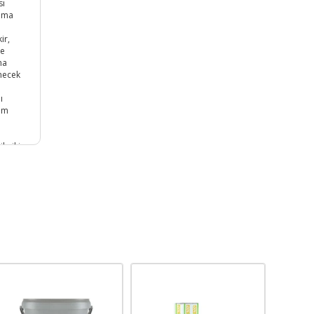
sı
lama
ir,
me
na
necek
ı
tam
e
le iki
e
);
ılan
sif
; Ham
 Boya
 boya
 olan