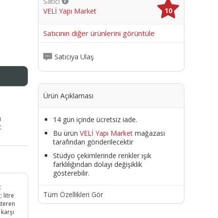
Satıcı
10
VELİ Yapı Market
me
Satıcının diğer ürünlerini görüntüle
Satıcıya Ulaş
Ürün Açıklaması
ı
14 gün içinde ücretsiz iade.
t
Bu ürün
VELİ Yapı Market
mağazası
tarafından gönderilecektir
Stüdyo çekimlerinde renkler ışık
farklılığından dolayı değişiklik
gösterebilir.
t
Tüm Özellikleri Gör
 litre
steren
 karşı