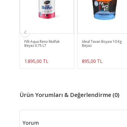
AKIM
Filli Aqua Reno Mutfak
Ideal Tavan Boyası 10 Kg
Beyaz 0.75 LT
Beyaz
1.895,00 TL
895,00 TL
Ürün Yorumları & Değerlendirme (0)
Yorum