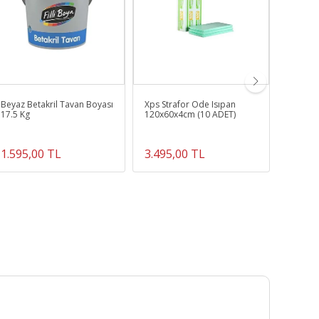
Beyaz Betakril Tavan Boyası
Xps Strafor Ode Isıpan
Sandviç
17.5 Kg
120x60x4cm (10 ADET)
Camlı Ç
1.595,00 TL
3.495,00 TL
3.795