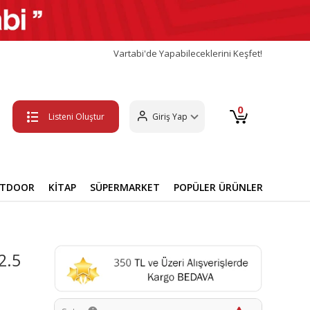
Vartabi'de Yapabileceklerini Keşfet!
0
Listeni Oluştur
Giriş Yap
UTDOOR
KİTAP
SÜPERMARKET
POPÜLER ÜRÜNLER
 2.5