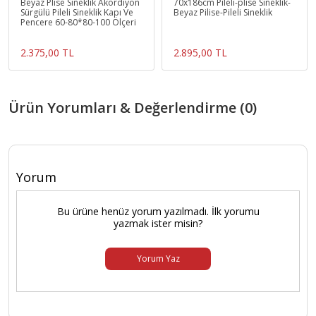
Beyaz Plise Sineklik Akordiyon
70x186cm Pileli-plise Sineklik-
Sürgülü Pileli Sineklik Kapı Ve
Beyaz Pilise-Pileli Sineklik
Pencere 60-80*80-100 Ölçeri
2.375,00 TL
2.895,00 TL
Ürün Yorumları & Değerlendirme (0)
Yorum
Bu ürüne henüz yorum yazılmadı. İlk yorumu
yazmak ister misin?
Yorum Yaz