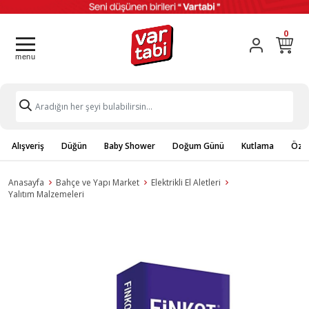
0
Alışveriş
Düğün
Baby Shower
Doğum Günü
Kutlama
Özel
Anasayfa
Bahçe ve Yapı Market
Elektrikli El Aletleri
Yalıtım Malzemeleri