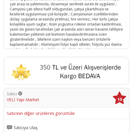
çati arasi isi yalitiminda, dösemeye serilmek sureti ile uygulanir.;
Camyünü çati siltesi hafif oldugundan, çatiya çikartilmasi ve
kesilerek uygulanmasi çok kolaydir.; Camyününün özelliklerinden
dolay; uygulama sirasinda yirtilmaz, fire vermez.; Her türlü çatiya
kolaylikla uyum saglar.; Kisin yogusma riskinin ortadan kaldirilmasi,
yazin da günes tarafindan çati arasinda asiri isinan havanin tahliyesi
bakimindan yalitimin üst kisminin havalandirilmasina özen
gösterilmelidir.; Siltelerin üzeri naylon veya benzeri örtülerle
kaplanmamalidir.; Alüminyum folyo kapli silteler, folyolu yüz daima
sicak tarafta kalacak sekilde serilmelidir.; Uygulama sonrasi
malzeme üzerine yük konulmamali, üzerinde yürünmemelidir.;
Ürün Kodu :
11564-1708202220222
Satıcı
10
VELİ Yapı Market
Satıcının diğer ürünlerini görüntüle
Satıcıya Ulaş