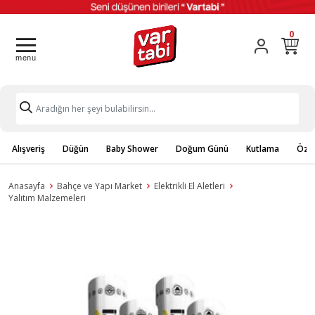
0
Alışveriş
Düğün
Baby Shower
Doğum Günü
Kutlama
Özel
Anasayfa
Bahçe ve Yapı Market
Elektrikli El Aletleri
Yalıtım Malzemeleri