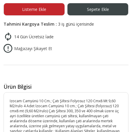
Listeme Ekle
Sepete Ekle
Tahmini Kargoya Teslim :
3 iş günü içerisinde
14 Gün Ücretsiz İade
Mağazayı Şikayet Et
Ürün Bilgisi
Izocam Camyünü 10 Cm.; Çatı Şiltesi Folyosuz 120 Cmx8 Mt 9,60
M2/rulo 4 Adet İzocam Camyünü 10 cm.; Çatı Şiltesi (folyosuz) 120
cmx8 mt (9,60 M2/rulo) Çatı Şiltesi 300, 350 ve 400 olmak üzere üç
ayri özellikte üretilen camyünü çati siltesi, kullanilmayan çati
aralarinda döseme üzerinde, kullanilan çati aralarinda mertek
aralarinda, üzerine yük gelmeyen yatay uygulamalarda, metal ve
sandviç çatilarda kullanilir.; Kullanim Alanlari Silteler, kullanilmayan