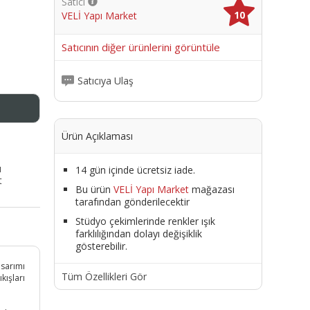
Satıcı
10
VELİ Yapı Market
me
Satıcının diğer ürünlerini görüntüle
Satıcıya Ulaş
Ürün Açıklaması
ı
14 gün içinde ücretsiz iade.
t
Bu ürün
VELİ Yapı Market
mağazası
tarafından gönderilecektir
Stüdyo çekimlerinde renkler ışık
farklılığından dolayı değişiklik
gösterebilir.
asarımı
Tüm Özellikleri Gör
kışları