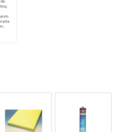
rde
ilmiş
sarımı
 oranla
m ;