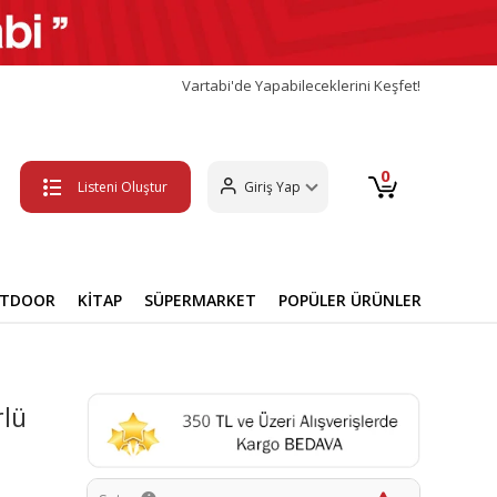
Vartabi'de Yapabileceklerini Keşfet!
0
Listeni Oluştur
Giriş Yap
UTDOOR
KİTAP
SÜPERMARKET
POPÜLER ÜRÜNLER
rlü