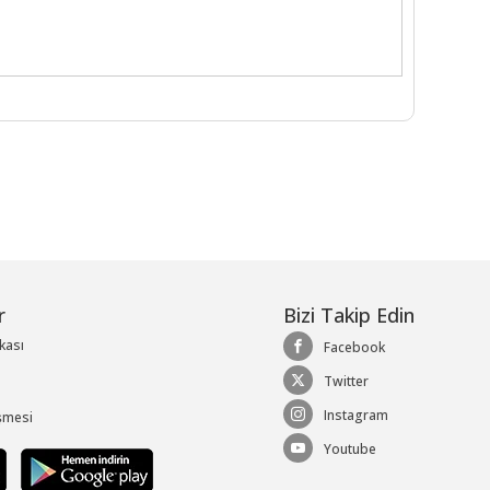
r
Bizi Takip Edin
ikası
Facebook
Twitter
Instagram
şmesi
Youtube