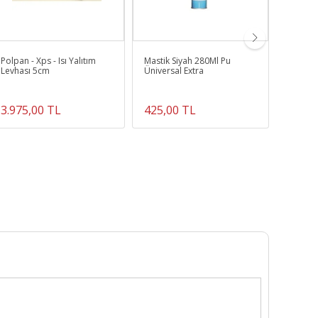
Polpan - Xps - Isı Yalıtım
Mastik Siyah 280Ml Pu
Akordeo
Levhası 5cm
Üniversal Extra
Pencere
Antras
İstenil
3.975,00 TL
425,00 TL
2.495