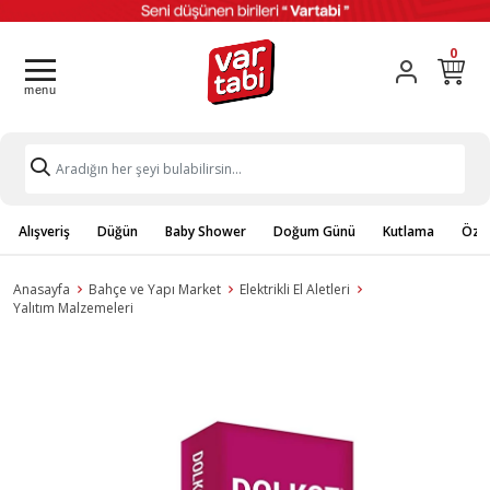
0
Alışveriş
Düğün
Baby Shower
Doğum Günü
Kutlama
Özel
Anasayfa
Bahçe ve Yapı Market
Elektrikli El Aletleri
Yalıtım Malzemeleri