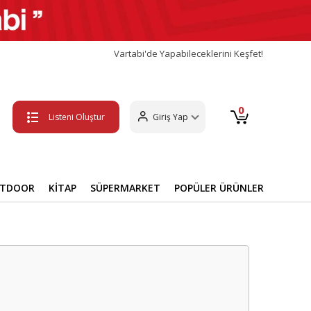
Vartabi'de Yapabileceklerini Keşfet!
0
Listeni Oluştur
Giriş Yap
UTDOOR
KİTAP
SÜPERMARKET
POPÜLER ÜRÜNLER