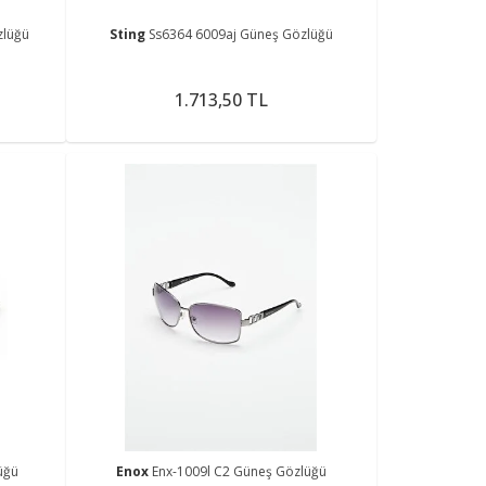
zlüğü
Sting
Ss6364 6009aj Güneş Gözlüğü
1.713,50 TL
üğü
Enox
Enx-1009l C2 Güneş Gözlüğü