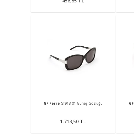
458,85 TL
GF Ferre
Gf913 01 Güneş Gözlüğü
GF
1.713,50 TL