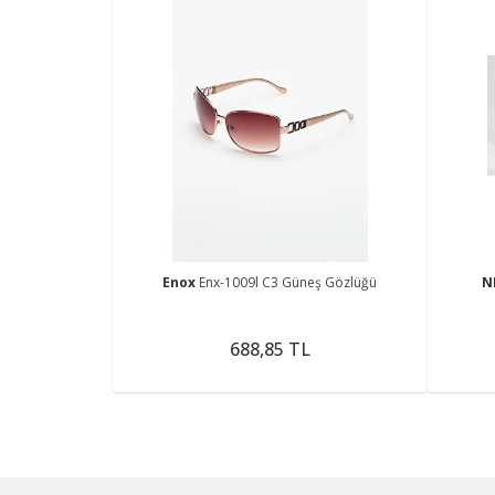
Enox
Enx-1009l C3 Güneş Gözlüğü
N
688,85 TL