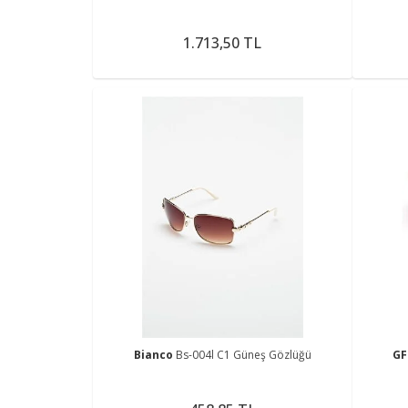
1.713,50 TL
Bianco
Bs-004l C1 Güneş Gözlüğü
GF