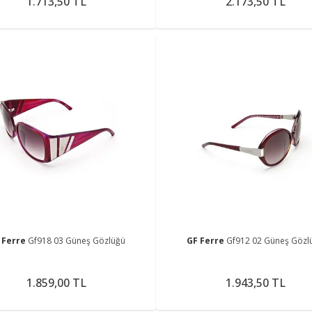
1.713,50 TL
2.173,50 TL
 Ferre
Gf918 03 Güneş Gözlüğü
GF Ferre
Gf912 02 Güneş Gözl
1.859,00 TL
1.943,50 TL