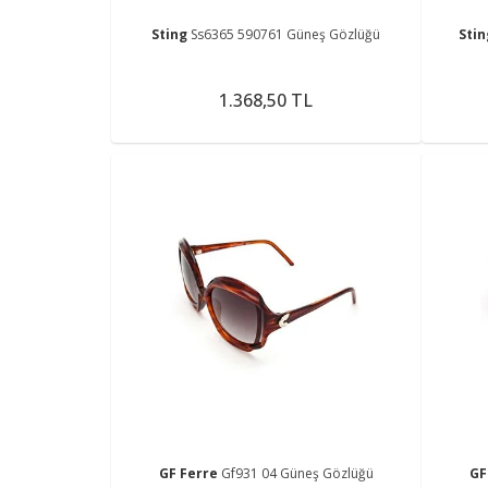
Sting
Ss6365 590761 Güneş Gözlüğü
Sti
1.368,50 TL
GF Ferre
Gf931 04 Güneş Gözlüğü
GF