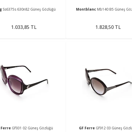
ng
Ss6375s 630n82 Güneş Gözlüğü
Montblanc
Mb140 B5 Güneş Gö
1.033,85 TL
1.828,50 TL
 Ferre
Gf931 02 Güneş Gözlüğü
GF Ferre
Gf912 03 Güneş Gözl