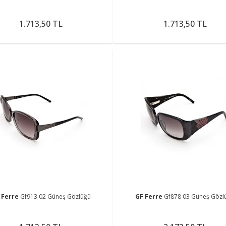
1.713,50 TL
1.713,50 TL
 Ferre
Gf913 02 Güneş Gözlüğü
GF Ferre
Gf878 03 Güneş Gözl