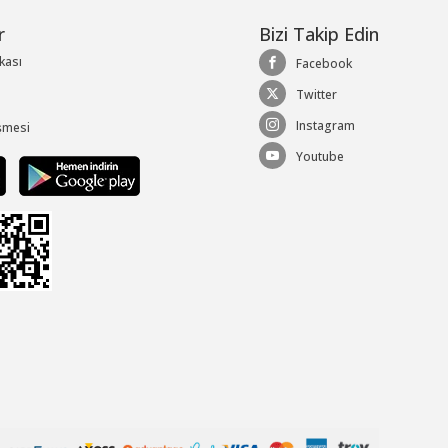
r
Bizi Takip Edin
ikası
Facebook
Twitter
Instagram
şmesi
Youtube