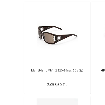
Montblanc
Mb142 820 Güneş Gözlüğü
GF
2.058,50 TL