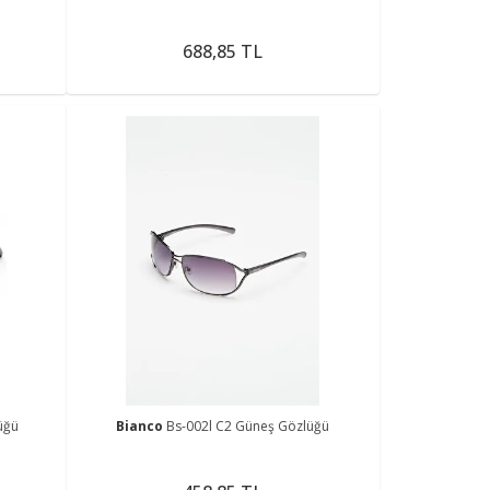
688,85 TL
üğü
Bianco
Bs-002l C2 Güneş Gözlüğü