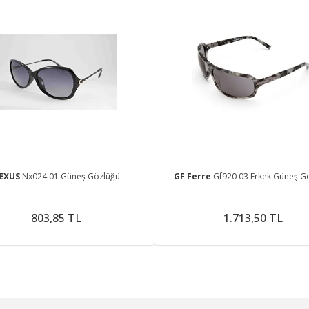
EXUS
Nx024 01 Güneş Gözlüğü
GF Ferre
Gf920 03 Erkek Güneş G
803,85 TL
1.713,50 TL