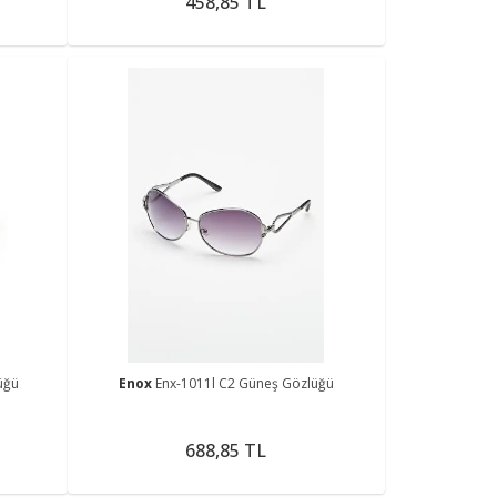
458,85 TL
üğü
Enox
Enx-1011l C2 Güneş Gözlüğü
688,85 TL