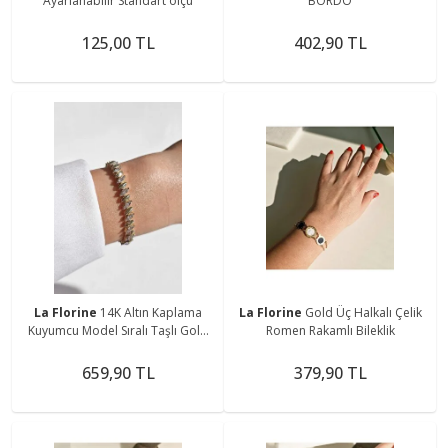
Ayarlanabilir Standart ölçü
BORDO
125,00 TL
402,90 TL
La Florine
14K Altın Kaplama
La Florine
Gold Üç Halkalı Çelik
Kuyumcu Model Sıralı Taşlı Gold
Romen Rakamlı Bileklik
Bileklik
659,90 TL
379,90 TL