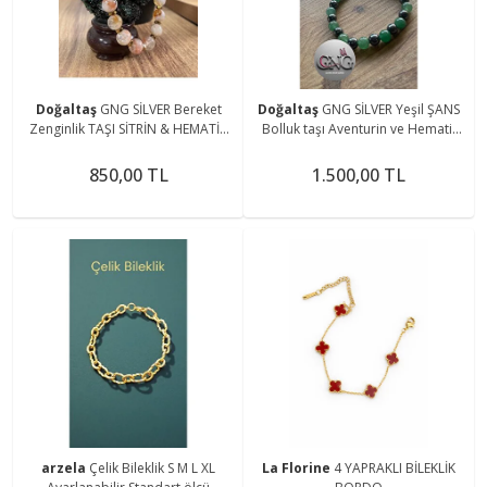
Doğaltaş
GNG SİLVER Bereket
Doğaltaş
GNG SİLVER Yeşil ŞANS
Zenginlik TAŞI SİTRİN & HEMATİT
Bolluk taşı Aventurin ve Hematit
DOĞAL TAŞ GOLD KADIN LASTİKLİ
Erkek lastikli bileklik
BİLEKLİK
850,00 TL
1.500,00 TL
arzela
Çelik Bileklik S M L XL
La Florine
4 YAPRAKLI BİLEKLİK