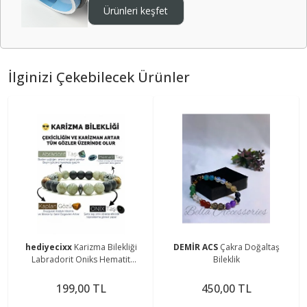
Ürünleri keşfet
İlginizi Çekebilecek Ürünler
hediyecixx
Karizma Bilekliği
DEMİR ACS
Çakra Doğaltaş
Labradorit Oniks Hematit
Bileklik
Kaplangözü Doğal Taş Bileklik
199,00 TL
450,00 TL