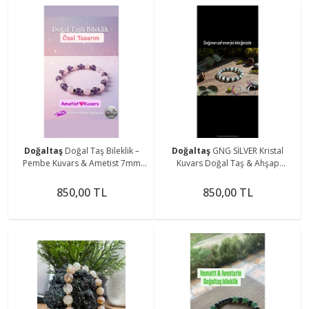
Doğaltaş
Doğal Taş Bileklik –
Doğaltaş
GNG SİLVER Kristal
Pembe Kuvars & Ametist 7mm
Kuvars Doğal Taş & Ahşap
Taşlı – GNG Silver Özel Tasarım
Boncuklu Özel Tasarım Bileklik -
Boho Tarz
850,00 TL
850,00 TL