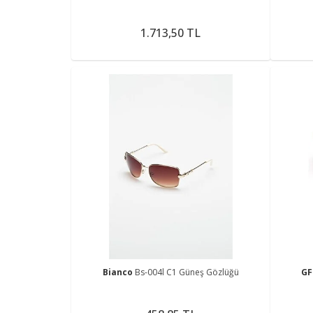
1.713,50 TL
Bianco
Bs-004l C1 Güneş Gözlüğü
GF