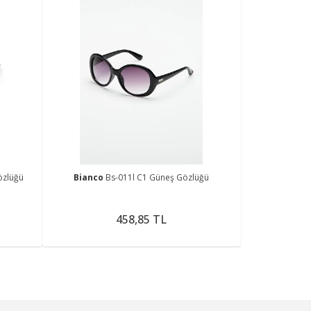
özlüğü
Bianco
Bs-011l C1 Güneş Gözlüğü
458,85 TL