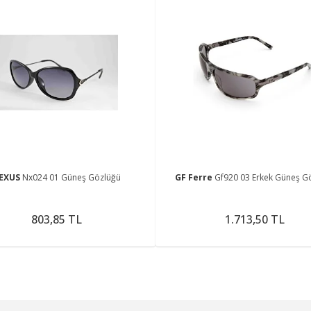
EXUS
Nx024 01 Güneş Gözlüğü
GF Ferre
Gf920 03 Erkek Güneş G
803,85 TL
1.713,50 TL