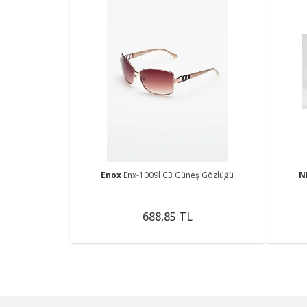
Enox
Enx-1009l C3 Güneş Gözlüğü
N
688,85 TL