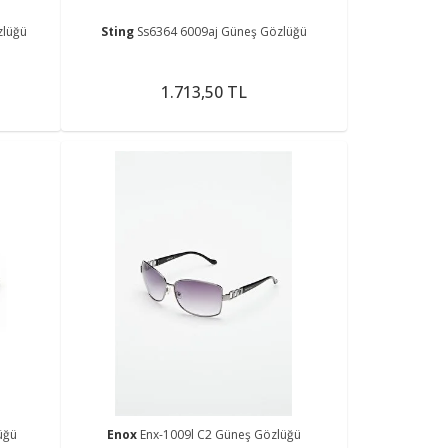
zlüğü
Sting
Ss6364 6009aj Güneş Gözlüğü
1.713,50 TL
üğü
Enox
Enx-1009l C2 Güneş Gözlüğü