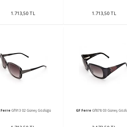
1.713,50 TL
1.713,50 TL
 Ferre
Gf913 02 Güneş Gözlüğü
GF Ferre
Gf878 03 Güneş Gözl