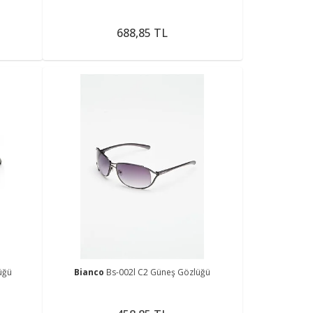
688,85 TL
üğü
Bianco
Bs-002l C2 Güneş Gözlüğü