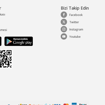
r
Bizi Takip Edin
ikası
Facebook
Twitter
Instagram
şmesi
Youtube