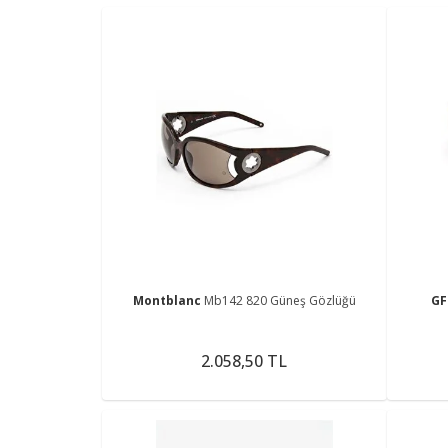
Montblanc
Mb142 820 Güneş Gözlüğü
GF
2.058,50 TL