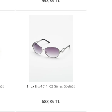
458,85 TL
üğü
Enox
Enx-1011l C2 Güneş Gözlüğü
688,85 TL