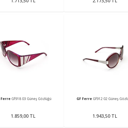
1.713,50 TL
2.173,50 TL
 Ferre
Gf918 03 Güneş Gözlüğü
GF Ferre
Gf912 02 Güneş Gözl
1.859,00 TL
1.943,50 TL