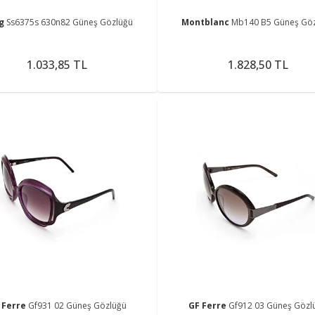
ng
Ss6375s 630n82 Güneş Gözlüğü
Montblanc
Mb140 B5 Güneş Gö
1.033,85 TL
1.828,50 TL
 Ferre
Gf931 02 Güneş Gözlüğü
GF Ferre
Gf912 03 Güneş Gözl