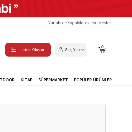
Vartabi'de Yapabileceklerini Keşfet!
0
Listeni Oluştur
Giriş Yap
UTDOOR
KİTAP
SÜPERMARKET
POPÜLER ÜRÜNLER