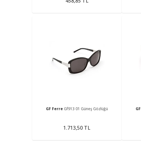
458,85 TL
GF Ferre
Gf913 01 Güneş Gözlüğü
GF
1.713,50 TL