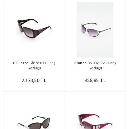
GF Ferre
Gf878 03 Güneş
Bianco
Bs-002l C2 Güneş
Gözlüğü
Gözlüğü
2.173,50 TL
458,85 TL