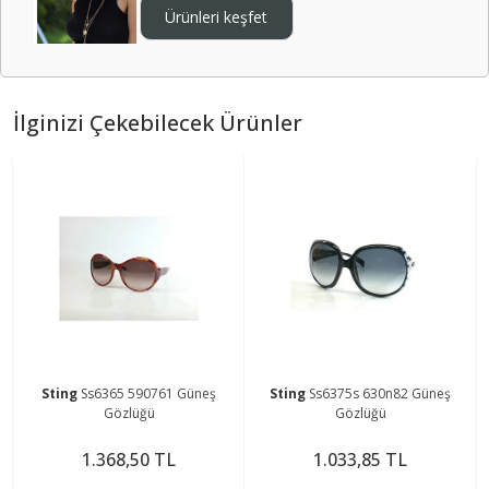
Ürünleri keşfet
İlginizi Çekebilecek Ürünler
Sting
Ss6365 590761 Güneş
Sting
Ss6375s 630n82 Güneş
Gözlüğü
Gözlüğü
1.368,50 TL
1.033,85 TL