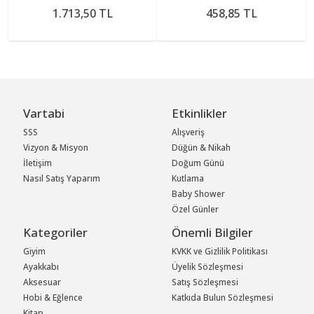
1.713,50 TL
458,85 TL
Vartabi
Etkinlikler
SSS
Alışveriş
Vizyon & Misyon
Düğün & Nikah
İletişim
Doğum Günü
Nasıl Satış Yaparım
Kutlama
Baby Shower
Özel Günler
Kategoriler
Önemli Bilgiler
Giyim
KVKK ve Gizlilik Politikası
Ayakkabı
Üyelik Sözleşmesi
Aksesuar
Satış Sözleşmesi
Hobi & Eğlence
Katkıda Bulun Sözleşmesi
Kitap