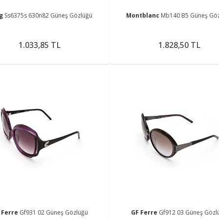
ng
Ss6375s 630n82 Güneş Gözlüğü
Montblanc
Mb140 B5 Güneş Gö
1.033,85 TL
1.828,50 TL
 Ferre
Gf931 02 Güneş Gözlüğü
GF Ferre
Gf912 03 Güneş Gözl