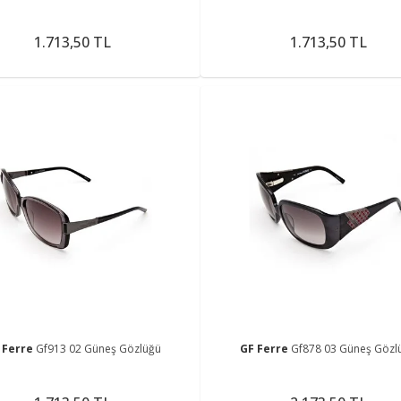
1.713,50 TL
1.713,50 TL
 Ferre
Gf913 02 Güneş Gözlüğü
GF Ferre
Gf878 03 Güneş Gözl