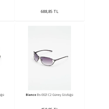
688,85 TL
üğü
Bianco
Bs-002l C2 Güneş Gözlüğü