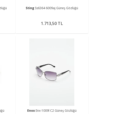
zlüğü
Sting
Ss6364 6009aj Güneş Gözlüğü
1.713,50 TL
üğü
Enox
Enx-1009l C2 Güneş Gözlüğü