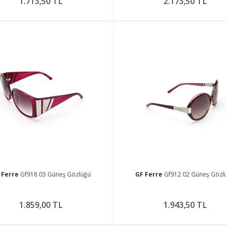
1.713,50 TL
2.173,50 TL
 Ferre
Gf918 03 Güneş Gözlüğü
GF Ferre
Gf912 02 Güneş Gözl
1.859,00 TL
1.943,50 TL