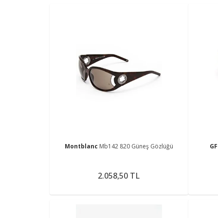
Montblanc
Mb142 820 Güneş Gözlüğü
GF
2.058,50 TL