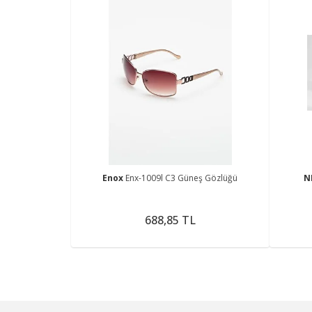
Enox
Enx-1009l C3 Güneş Gözlüğü
N
688,85 TL