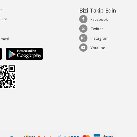
r
Bizi Takip Edin
ikası
Facebook
Twitter
Instagram
şmesi
Youtube