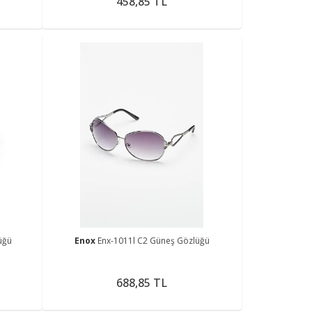
458,85 TL
üğü
Enox
Enx-1011l C2 Güneş Gözlüğü
688,85 TL