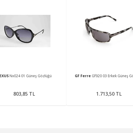
EXUS
Nx024 01 Güneş Gözlüğü
GF Ferre
Gf920 03 Erkek Güneş G
803,85 TL
1.713,50 TL