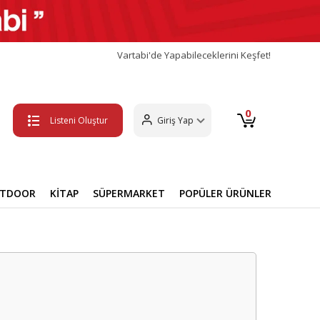
Vartabi'de Yapabileceklerini Keşfet!
0
Listeni Oluştur
Giriş Yap
UTDOOR
KİTAP
SÜPERMARKET
POPÜLER ÜRÜNLER