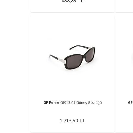
458,85 TL
GF Ferre
Gf913 01 Güneş Gözlüğü
GF
1.713,50 TL