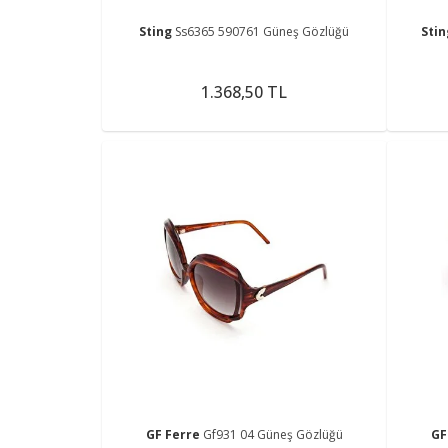
Sting
Ss6365 590761 Güneş Gözlüğü
Sti
1.368,50 TL
GF Ferre
Gf931 04 Güneş Gözlüğü
GF