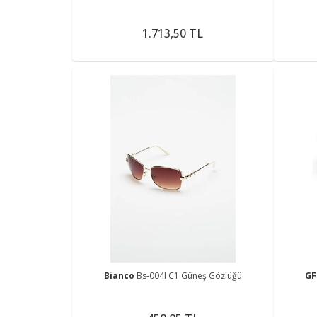
1.713,50 TL
Bianco
Bs-004l C1 Güneş Gözlüğü
GF