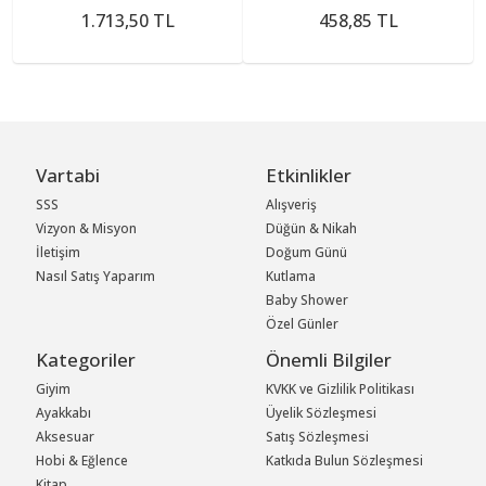
1.713,50 TL
458,85 TL
Vartabi
Etkinlikler
SSS
Alışveriş
Vizyon & Misyon
Düğün & Nikah
İletişim
Doğum Günü
Nasıl Satış Yaparım
Kutlama
Baby Shower
Özel Günler
Kategoriler
Önemli Bilgiler
Giyim
KVKK ve Gizlilik Politikası
Ayakkabı
Üyelik Sözleşmesi
Aksesuar
Satış Sözleşmesi
Hobi & Eğlence
Katkıda Bulun Sözleşmesi
Kitap