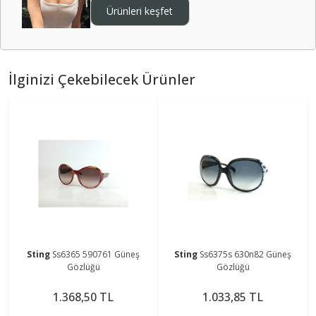
Ürünleri keşfet
İlginizi Çekebilecek Ürünler
Sting
Ss6365 590761 Güneş
Sting
Ss6375s 630n82 Güneş
Gözlüğü
Gözlüğü
1.368,50 TL
1.033,85 TL