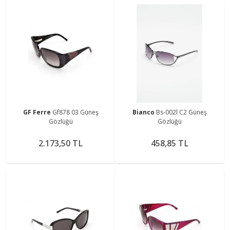
GF Ferre
Gf878 03 Güneş
Bianco
Bs-002l C2 Güneş
Gözlüğü
Gözlüğü
2.173,50 TL
458,85 TL