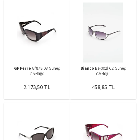
GF Ferre
Gf878 03 Güneş
Bianco
Bs-002l C2 Güneş
Gözlüğü
Gözlüğü
2.173,50 TL
458,85 TL