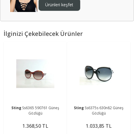
Ürünleri keşfet
İlginizi Çekebilecek Ürünler
Sting
Ss6365 590761 Güneş
Sting
Ss6375s 630n82 Güneş
Gözlüğü
Gözlüğü
1.368,50 TL
1.033,85 TL