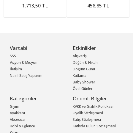
1.713,50 TL
458,85 TL
Vartabi
Etkinlikler
SSS
Alışveriş
Vizyon & Misyon
Düğün & Nikah
İletişim
Doğum Günü
Nasıl Satış Yaparım
Kutlama
Baby Shower
Özel Günler
Kategoriler
Önemli Bilgiler
Giyim
KVKK ve Gizlilik Politikası
Ayakkabı
Üyelik Sözleşmesi
Aksesuar
Satış Sözleşmesi
Hobi & Eğlence
Katkıda Bulun Sözleşmesi
Kitap