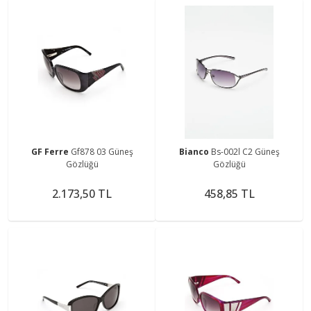
GF Ferre
Gf878 03 Güneş
Bianco
Bs-002l C2 Güneş
Gözlüğü
Gözlüğü
2.173,50 TL
458,85 TL