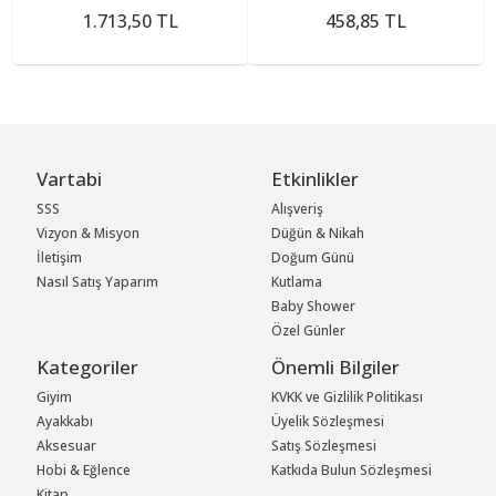
1.713,50 TL
458,85 TL
Vartabi
Etkinlikler
SSS
Alışveriş
Vizyon & Misyon
Düğün & Nikah
İletişim
Doğum Günü
Nasıl Satış Yaparım
Kutlama
Baby Shower
Özel Günler
Kategoriler
Önemli Bilgiler
Giyim
KVKK ve Gizlilik Politikası
Ayakkabı
Üyelik Sözleşmesi
Aksesuar
Satış Sözleşmesi
Hobi & Eğlence
Katkıda Bulun Sözleşmesi
Kitap