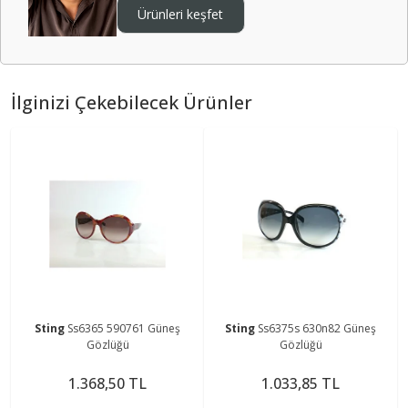
Ürünleri keşfet
İlginizi Çekebilecek Ürünler
Sting
Ss6365 590761 Güneş
Sting
Ss6375s 630n82 Güneş
Gözlüğü
Gözlüğü
1.368,50 TL
1.033,85 TL