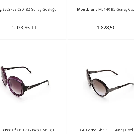
ng
Ss6375s 630n82 Güneş Gözlüğü
Montblanc
Mb140 B5 Güneş Gö
1.033,85 TL
1.828,50 TL
 Ferre
Gf931 02 Güneş Gözlüğü
GF Ferre
Gf912 03 Güneş Gözl