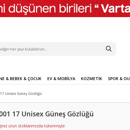
NE & BEBEK & ÇOCUK
EV & MOBİLYA
KOZMETİK
SPOR & O
 17 Unisex Güneş Gözlüğü
m & Psikoloji
k Bakım
wboard
ve Aksesuarları
abı
TV, Görüntü & Ses Sistemleri
Ev Giyim
Parfüm ve Deodorant
Saat
Halı & Kilim & Paspas
Bot & Çizme
Tekne & Yat Malzemeleri
Çizgi Roman, Dergi ve Gazete
Sağlık
Deniz & Plaj Malzemeleri
Sofra & Mutfak
Bebek Giyim
Saç Bakım
Çevre Birimleri
Diğer Aksesuar
Aksesuar
& Oyun Parkı
akkabısı
Televizyon
Gecelik
Deodorant
Halı
Bot & Bootie
Şişme Bot
Dergi
Genel Sağlık
Ahşap Oyuncaklar
Pişirme
Hastane Çıkışları
Şampuan
Klavye
Anahtarlık
Şal & Fular
001 17 Unisex Güneş Gözlüğü
im
 ve Kozmetik
ay & Scooter
Kanguru
Ev Sinema Sistemi
Pijama
Parfüm
Mutfak Halısı
Çizme
Su Sporları
Çizgi Roman
Gıda Takviyesi ve Vitamin
Bahçe Oyuncakları
Sofra
Bebek Body & Zıbın
Saç Bakım Seti
Mouse
Tesbih
Şal
arı
 ve Beden Dili
nme ve Emzirme
ga
aklama Aksesuarları
yakkabısı
Sabahlık
Parfüm Seti
Çocuk Halısı
Kar Botu
Dalış Malzemeleri
Mizah & Karikatür
Masaj Aleti
Çocuk Puzzle & Yapboz
Bulaşıklık
Bebek Takımları
Saç Boyası
Notebook Soğutucu
Şemsiye
Kişisel Bakım Aletleri
Fular
iğiniz ürün stoklarımızda tükenmiştir.
Ürünleri
Vücut Spreyi
Kilim
Giyim & Aksesuar
Maske
Peluş Oyuncaklar
Yemek Hazırlık
Müslin Bez
Saç Fırçası ve Tarak
Rozet