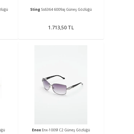
zlüğü
Sting
Ss6364 6009aj Güneş Gözlüğü
1.713,50 TL
üğü
Enox
Enx-1009l C2 Güneş Gözlüğü