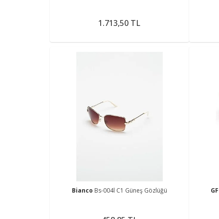
1.713,50 TL
Bianco
Bs-004l C1 Güneş Gözlüğü
GF