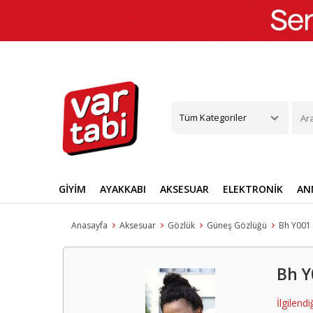
Tüm Kategoriler
GİYİM
AYAKKABI
AKSESUAR
ELEKTRONİK
AN
Anasayfa
Aksesuar
Gözlük
Güneş Gözlüğü
Bh Y001
Üst Giyim
Günlük Ayakkabı
Çanta
Telefon
Anne Bebek Ürünleri
Mobilya
Cilt Bakımı
Ekipman & Aksesuar
Eğitim
Gıda & İçecek
Dış Giyim
Bilgisayar Grubu
Takı & Mücevher
Ev Dekorasyon
Makyaj
Kişisel Gelişi
Anne ve Bebe
Kayak & Sno
Oto Koltuğu 
Spor Ayakk
T-Shirt
Babet
El Çantası
Akıllı Cep Telefonu
Bebek Banyo & Tuvalet
Salon & Oturma Odası
Vücut Bakımı
Futbol
Akademik
Atıştırmalık
Ceket & Yelek
Bilgisayarlar
Yüzük
Ayna
Dudak Makyajı
Psikoloji
Anne Bakım
Koruyucu & 
Park Yatak 
Yürüyüş Ay
Bh Y
Bluz & Tunik
Klasik Ayakkabı
Omuz Çantası
Akıllı Cihaz Tamiri
Bebek Beslenme Ürünleri
Yemek Odası
Cilt Bakım Seti
Basketbol
Sınav Hazırlık
Süt ve Kahvaltılık
Pardesü & Trençkot
Monitörler
Küpe
Tablo
Göz Makyajı
Bireysel Geliş
Bebek Bakım
Paten & Kayk
Portbebe & 
Sneaker
Sweatshirt
Casual Ayakkabı
Sırt Çantası
Emzirme Ürünleri
Yatak Odası
Güneş Ürünü
Voleybol
Sözlük ve İmla Kılavuzları
Kahve
Yağmurluk & Rüzgarlık
Yazıcı & Tarayıcı
Kolye
Duvar Saati
Makyaj Aksesuarl
Sözlü İletişim
Bebek Besle
Pilates & Yo
Emzirme & S
Halı Saha A
Beyaz Eşya
İlgilend
Gömlek
Espadril
Bel Çantası
Bebek & Çocuk Odası Mobilyası
Cilt Bakım Aletleri
Tenis
Ders ve Yardımcı Kitaplar
Çay
Kaban & Mont
Bileklik
Dekoratif Ürünler
Makyaj Paleti
Bebek Sağlık 
Tırmanış
Güvenlik
Krampon