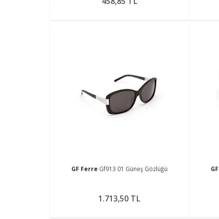
458,85 TL
GF Ferre
Gf913 01 Güneş Gözlüğü
GF
1.713,50 TL