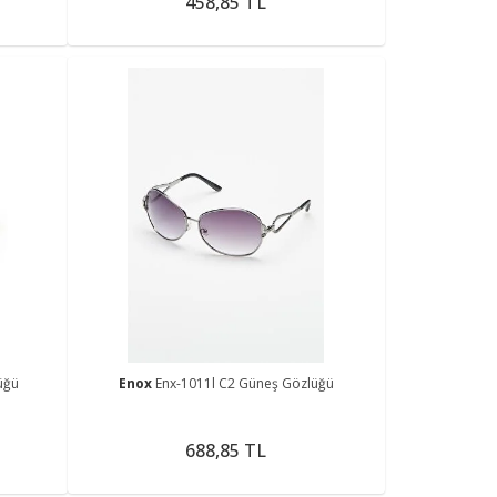
458,85 TL
üğü
Enox
Enx-1011l C2 Güneş Gözlüğü
688,85 TL