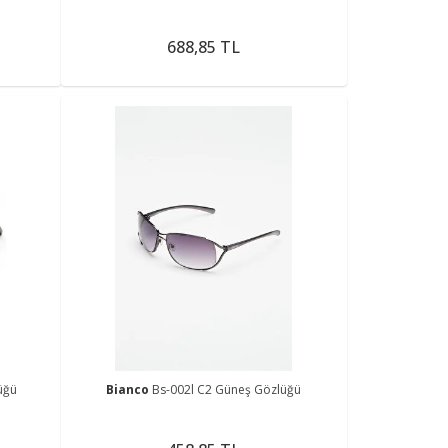
688,85 TL
üğü
Bianco
Bs-002l C2 Güneş Gözlüğü