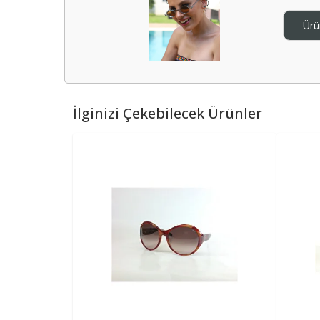
Çocuk Gereçleri
Buzdolabı
Elektrikli Ev Aletleri
Yabancı Dil K
Body
Spor Çantası
Mutfak & Banyo Mobilyası
Göz Bakım
Boks
Bilezik
Çerçeve,Fotoğraf
Makyaj Seti
Kamp
Topuklu Ayakkabı
Din ve Mitoloji
Ev Bakım ve Temizlik
Çamaşır Makinesi
Ana Kucağı
İç Giyim
Ütü
Pet Shop
Yabancı Dil Ço
Oyuncak
Sandalet ve
Ürü
Plaj Çantası
Bahçe Mobilyaları
Göz Kremi
Dövüş Sporları
Set & Takım
Şamdan & Mumlu
Ten Makyajı
Top
Alt Giyim
Stiletto
Bulaşık Makinesi
Yürüteç
Din Kitabı
Bulaşık Yıkama
İç Çamaşırı Takımları
Süpürge
Yabancı Dil Ho
Kedi Ürünleri
Eğitici Oyun
Deniz Ayak
Okul Çantası
Ofis Mobilyaları
El ve Ayak Bakımı
Bisiklet Aksesuar
Piercing
Duvar Sticker
Tırnak
Jeans
Klasik Topuklu Ayakkabı
Ankastre
Bebek Arabası & Puset
Mitoloji Kitabı
Çamaşır Yıkama
Sütyen
Çay Makinesi
Yabancı Rom
Köpek Ürünler
Atlama İpi
Bisiklet&Sc
Sandalet
Cüzdan
Dudak Kremi ve Peelingi
Dart
Halhal & Ayak Aksesuarla
Ev Tekstili
Pantolon
Abiye Ayakkabı
Fırın
Bebek & Çocuk Odası
Ev Temizlik
Boxer
Filtre Kahve Makinesi
Ev Gereçleri
Kadın Hijyen
Yabancı Dil Eğ
Kuş Ürünleri
Düdük
Akülü & Peda
Spor Sanda
Hobi, Sanat, Akademik
Çanta Aksesuarları
Banyo,Duş Ürünleri
Fitness & Vücut Geliştirme
Etek
Dolgu Topuklu Ayakkabı
Kurutma Makinesi
Bebek Bakım Çantası
Yatak Odası Tekstili
Ev ve Temizlik Gereçleri
Külot
Kravat & Kol Düğmesi
Fritöz
Çöp Kovası
Tampon
Evcil Hayvan 
Fitness-Kond
Oyun Setleri
Terlik
Sağlık, Spor ve Diyet
Gezi & Turiz
İlginizi Çekebilecek Ürünler
Gözlük
Diğer Kişisel Bakım Ürünleri
Eşofman
Beslenme & Emzirme
Mutfak Tekstili
Kağıt Ürünleri
Çorap
Kravat
Çamaşır Kurutmal
Akvaryum Ürü
Hentbol
Kutu Oyunlar
Giyilebilir Teknoloji
Sanat
Tablet Grubu
Diş Fırçası
Yemek Kitabı
Tayt
Güneş Gözlüğü
Bebek Salıncağı & Hoppala
Salon Tekstili
Manikür Pedikür Seti
Poşet
Korse
Papyon
Çamaşır Sepeti
Lego & Yapı
Akıllı Çocuk Saati
Hobi
Diş Macunu
Şort & Bermuda
Gözlük Aksesuarı
Bebek & Çocuk Ev Tekstili
Pamuk & Disk
Jartiyer
Mendil
Ütü Masası ve Aks
Akıllı Saat
Roman ve Edebiyat