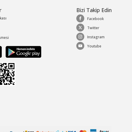
r
Bizi Takip Edin
ikası
Facebook
Twitter
Instagram
şmesi
Youtube