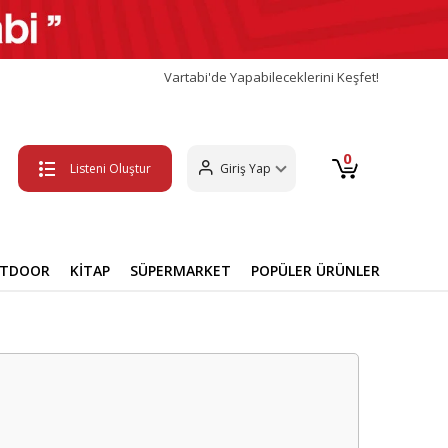
Vartabi'de Yapabileceklerini Keşfet!
0
Listeni Oluştur
Giriş Yap
UTDOOR
KİTAP
SÜPERMARKET
POPÜLER ÜRÜNLER