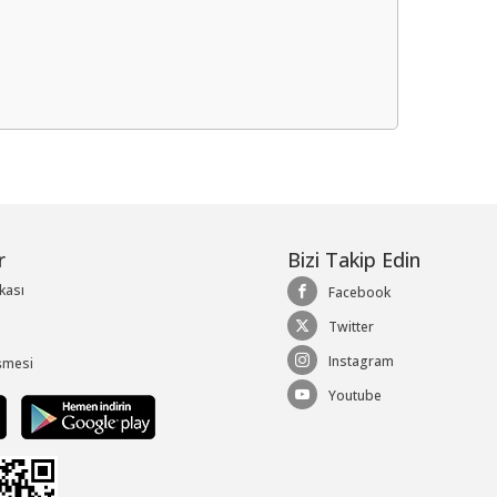
me
r
Bizi Takip Edin
ikası
Facebook
Twitter
Instagram
şmesi
Youtube