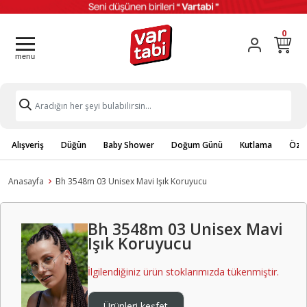
0
Alışveriş
Düğün
Baby Shower
Doğum Günü
Kutlama
Özel
Anasayfa
Bh 3548m 03 Unisex Mavi Işık Koruyucu
Bh 3548m 03 Unisex Mavi
Işık Koruyucu
İlgilendiğiniz ürün stoklarımızda tükenmiştir.
Ürünleri keşfet