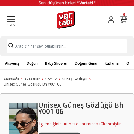
0
Alışveriş
Düğün
Baby Shower
Doğum Günü
Kutlama
Özel
Anasayfa
Aksesuar
Gözlük
Güneş Gözlüğü
Unisex Güneş Gözlüğü Bh Y001 06
Unisex Güneş Gözlüğü Bh
Y001 06
İlgilendiğiniz ürün stoklarımızda tükenmiştir.