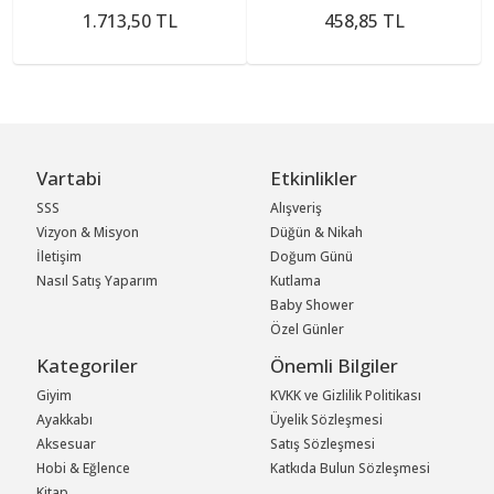
1.713,50 TL
458,85 TL
Vartabi
Etkinlikler
SSS
Alışveriş
Vizyon & Misyon
Düğün & Nikah
İletişim
Doğum Günü
Nasıl Satış Yaparım
Kutlama
Baby Shower
Özel Günler
Kategoriler
Önemli Bilgiler
Giyim
KVKK ve Gizlilik Politikası
Ayakkabı
Üyelik Sözleşmesi
Aksesuar
Satış Sözleşmesi
Hobi & Eğlence
Katkıda Bulun Sözleşmesi
Kitap