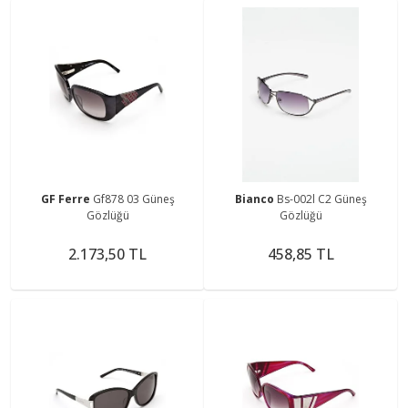
GF Ferre
Gf878 03 Güneş
Bianco
Bs-002l C2 Güneş
Gözlüğü
Gözlüğü
2.173,50 TL
458,85 TL