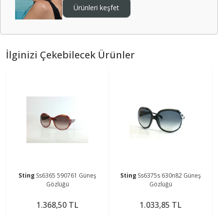
Ürünleri keşfet
İlginizi Çekebilecek Ürünler
Sting
Ss6365 590761 Güneş
Sting
Ss6375s 630n82 Güneş
Gözlüğü
Gözlüğü
1.368,50 TL
1.033,85 TL