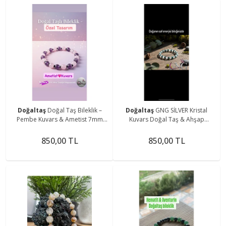
Doğaltaş
Doğal Taş Bileklik –
Doğaltaş
GNG SİLVER Kristal
Pembe Kuvars & Ametist 7mm
Kuvars Doğal Taş & Ahşap
Taşlı – GNG Silver Özel Tasarım
Boncuklu Özel Tasarım Bileklik -
Boho Tarz
850,00 TL
850,00 TL