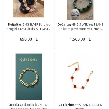
Doğaltaş
GNG SİLVER Bereket
Doğaltaş
GNG SİLVER Yeşil ŞANS
Zenginlik TAŞI SİTRİN & HEMATİT
Bolluk taşı Aventurin ve Hematit
DOĞAL TAŞ GOLD KADIN LASTİKLİ
Erkek lastikli bileklik
BİLEKLİK
850,00 TL
1.500,00 TL
arzela
Çelik Bileklik S M L XL
La Florine
4 YAPRAKLI BİLEKLİK