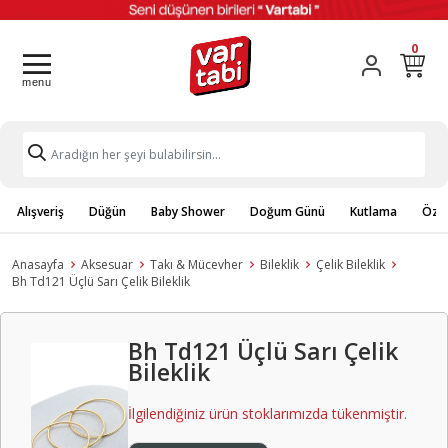
0
Alışveriş
Düğün
Baby Shower
Doğum Günü
Kutlama
Özel
Anasayfa
Aksesuar
Takı & Mücevher
Bileklik
Çelik Bileklik
Bh Td121 Üçlü Sarı Çelik Bileklik
Bh Td121 Üçlü Sarı Çelik
Bileklik
İlgilendiğiniz ürün stoklarımızda tükenmiştir.