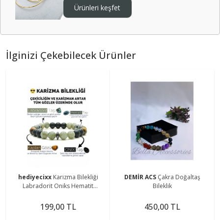
Ürünleri keşfet
İlginizi Çekebilecek Ürünler
hediyecixx
Karizma Bilekliği
DEMİR ACS
Çakra Doğaltaş
Labradorit Oniks Hematit
Bileklik
Kaplangözü Doğal Taş Bileklik
199,00 TL
450,00 TL