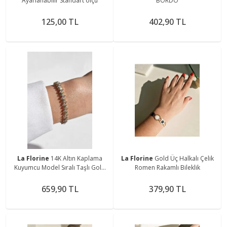
Ayarlanabilir Standart ölçü
BORDO
125,00 TL
402,90 TL
La Florine
14K Altın Kaplama
La Florine
Gold Üç Halkalı Çelik
Kuyumcu Model Sıralı Taşlı Gold
Romen Rakamlı Bileklik
Bileklik
659,90 TL
379,90 TL