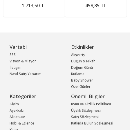
1.713,50 TL
458,85 TL
Vartabi
Etkinlikler
SSS
Alışveriş
Vizyon & Misyon
Düğün & Nikah
İletişim
Doğum Günü
Nasıl Satış Yaparım
Kutlama
Baby Shower
Özel Günler
Kategoriler
Önemli Bilgiler
Giyim
KVKK ve Gizlilik Politikası
Ayakkabı
Üyelik Sözleşmesi
Aksesuar
Satış Sözleşmesi
Hobi & Eğlence
Katkıda Bulun Sözleşmesi
Kitap