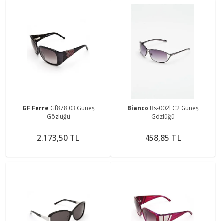
GF Ferre
Gf878 03 Güneş
Bianco
Bs-002l C2 Güneş
Gözlüğü
Gözlüğü
2.173,50 TL
458,85 TL