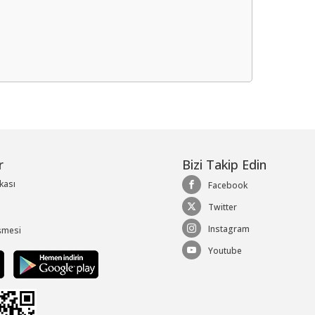
me
r
Bizi Takip Edin
ikası
Facebook
Twitter
Instagram
şmesi
Youtube