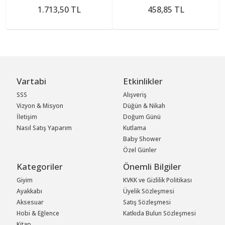
1.713,50 TL
458,85 TL
Vartabi
Etkinlikler
SSS
Alışveriş
Vizyon & Misyon
Düğün & Nikah
İletişim
Doğum Günü
Nasıl Satış Yaparım
Kutlama
Baby Shower
Özel Günler
Kategoriler
Önemli Bilgiler
Giyim
KVKK ve Gizlilik Politikası
Ayakkabı
Üyelik Sözleşmesi
Aksesuar
Satış Sözleşmesi
Hobi & Eğlence
Katkıda Bulun Sözleşmesi
Kitap