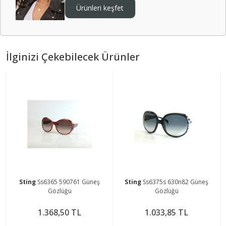
Ürünleri keşfet
İlginizi Çekebilecek Ürünler
Sting
Ss6365 590761 Güneş
Sting
Ss6375s 630n82 Güneş
Gözlüğü
Gözlüğü
1.368,50 TL
1.033,85 TL