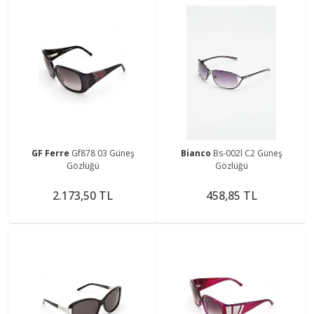
GF Ferre
Gf878 03 Güneş
Bianco
Bs-002l C2 Güneş
Gözlüğü
Gözlüğü
2.173,50 TL
458,85 TL