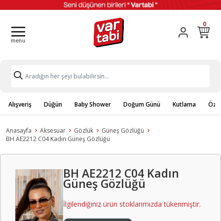
0
Alışveriş
Düğün
Baby Shower
Doğum Günü
Kutlama
Özel
Anasayfa
Aksesuar
Gözlük
Güneş Gözlüğü
BH AE2212 C04 Kadın Güneş Gözlüğü
BH AE2212 C04 Kadın
Güneş Gözlüğü
İlgilendiğiniz ürün stoklarımızda tükenmiştir.