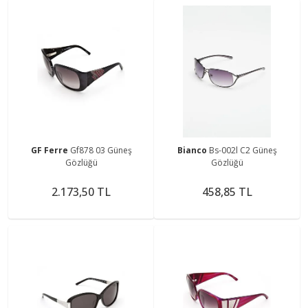
GF Ferre
Gf878 03 Güneş
Bianco
Bs-002l C2 Güneş
Gözlüğü
Gözlüğü
2.173,50 TL
458,85 TL