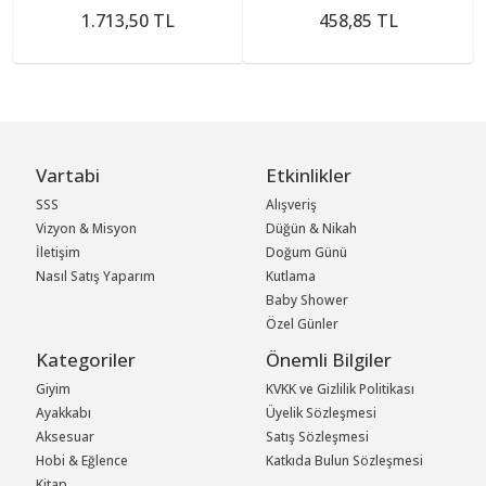
1.713,50 TL
458,85 TL
Vartabi
Etkinlikler
SSS
Alışveriş
Vizyon & Misyon
Düğün & Nikah
İletişim
Doğum Günü
Nasıl Satış Yaparım
Kutlama
Baby Shower
Özel Günler
Kategoriler
Önemli Bilgiler
Giyim
KVKK ve Gizlilik Politikası
Ayakkabı
Üyelik Sözleşmesi
Aksesuar
Satış Sözleşmesi
Hobi & Eğlence
Katkıda Bulun Sözleşmesi
Kitap