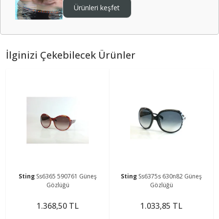
Ürünleri keşfet
İlginizi Çekebilecek Ürünler
Sting
Ss6365 590761 Güneş
Sting
Ss6375s 630n82 Güneş
Gözlüğü
Gözlüğü
1.368,50 TL
1.033,85 TL