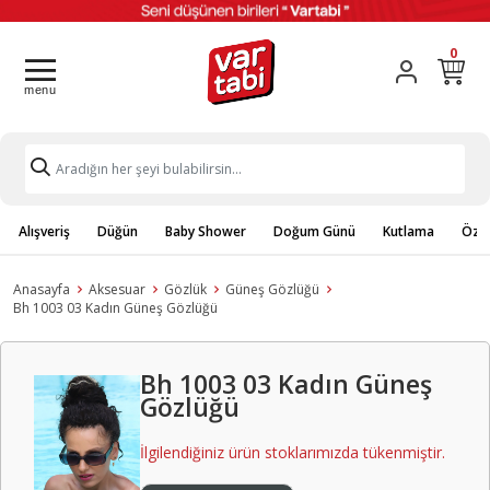
0
Alışveriş
Düğün
Baby Shower
Doğum Günü
Kutlama
Özel
Anasayfa
Aksesuar
Gözlük
Güneş Gözlüğü
Bh 1003 03 Kadın Güneş Gözlüğü
Bh 1003 03 Kadın Güneş
Gözlüğü
İlgilendiğiniz ürün stoklarımızda tükenmiştir.