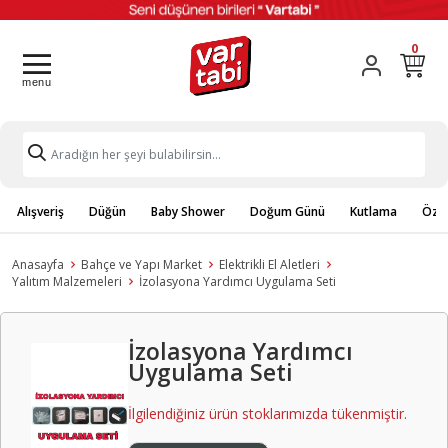
0
Alışveriş
Düğün
Baby Shower
Doğum Günü
Kutlama
Özel
Anasayfa
Bahçe ve Yapı Market
Elektrikli El Aletleri
Yalıtım Malzemeleri
İzolasyona Yardımcı Uygulama Seti
İzolasyona Yardımcı
Uygulama Seti
İlgilendiğiniz ürün stoklarımızda tükenmiştir.