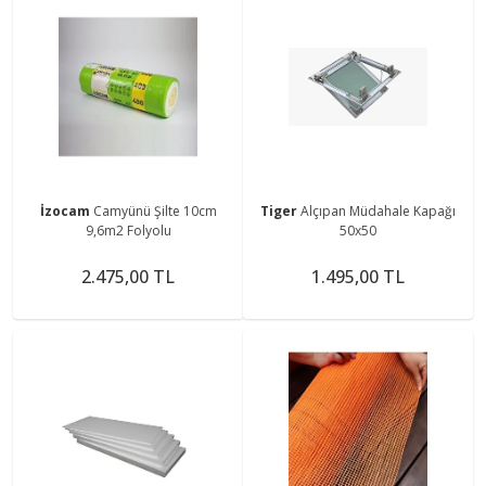
İzocam
Camyünü Şilte 10cm
Tiger
Alçıpan Müdahale Kapağı
9,6m2 Folyolu
50x50
2.475,00 TL
1.495,00 TL