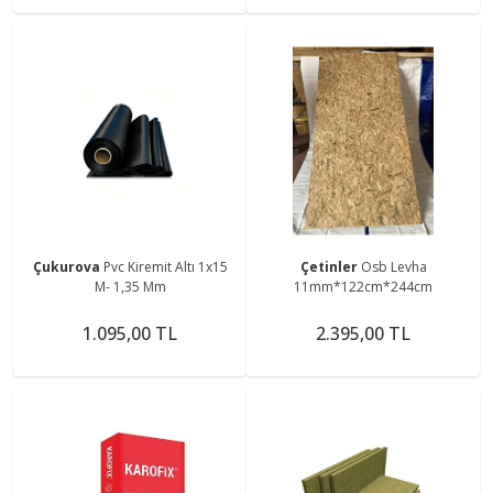
Çukurova
Pvc Kiremit Altı 1x15
Çetinler
Osb Levha
M- 1,35 Mm
11mm*122cm*244cm
1.095,00 TL
2.395,00 TL