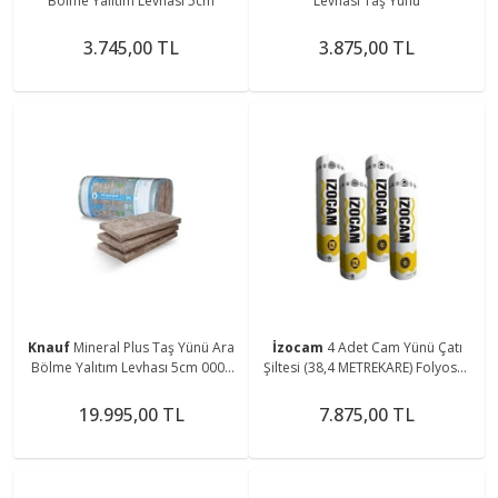
Bölme Yalıtım Levhası 5cm
Levhası Taş Yünü
3.745,00 TL
3.875,00 TL
Knauf
Mineral Plus Taş Yünü Ara
İzocam
4 Adet Cam Yünü Çatı
Bölme Yalıtım Levhası 5cm 0001
Şiltesi (38,4 METREKARE) Folyosuz
(7 Paket)
Şilte 10 Cm Kalınlık Tip400
19.995,00 TL
7.875,00 TL