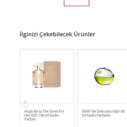
İlginizi Çekebilecek Ürünler
ence
Hugo Boss The Scent For
DKNY Be Delicious Edp100
füm
Her EDP 100 ml Kadın
ml Kadın Parfümü
Parfüm