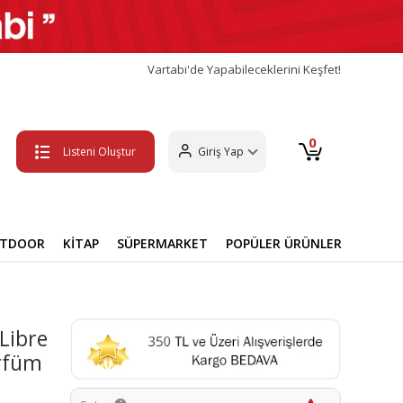
Vartabi'de Yapabileceklerini Keşfet!
0
Listeni Oluştur
Giriş Yap
UTDOOR
KİTAP
SÜPERMARKET
POPÜLER ÜRÜNLER
Libre
arfüm