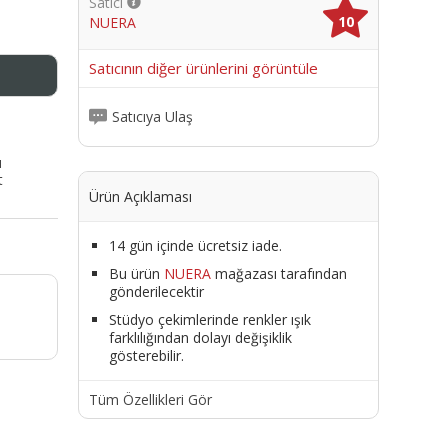
Satıcı
10
NUERA
me
Satıcının diğer ürünlerini görüntüle
Satıcıya Ulaş
ı
t
Ürün Açıklaması
14 gün içinde ücretsiz iade.
Bu ürün
NUERA
mağazası tarafından
gönderilecektir
Stüdyo çekimlerinde renkler ışık
farklılığından dolayı değişiklik
gösterebilir.
Tüm Özellikleri Gör