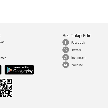
r
Bizi Takip Edin
ikası
Facebook
Twitter
Instagram
şmesi
Youtube