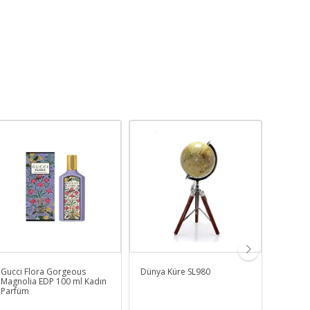
Gucci Flora Gorgeous
Dünya Küre SL980
Chloe S
Magnolia EDP 100 ml Kadın
Kadın 
Parfüm