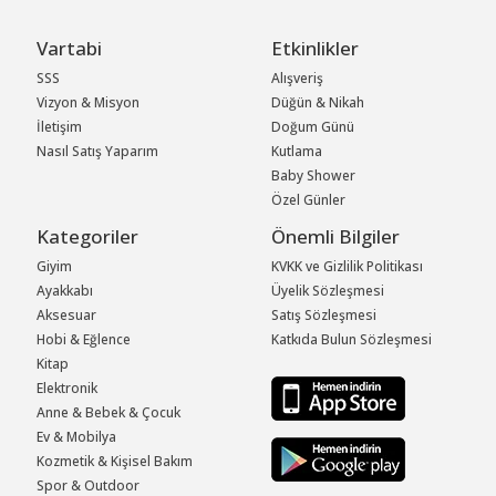
Vartabi
Etkinlikler
SSS
Alışveriş
Vizyon & Misyon
Düğün & Nikah
İletişim
Doğum Günü
Nasıl Satış Yaparım
Kutlama
Baby Shower
Özel Günler
Kategoriler
Önemli Bilgiler
Giyim
KVKK ve Gizlilik Politikası
Ayakkabı
Üyelik Sözleşmesi
Aksesuar
Satış Sözleşmesi
Hobi & Eğlence
Katkıda Bulun Sözleşmesi
Kitap
Elektronik
Anne & Bebek & Çocuk
Ev & Mobilya
Kozmetik & Kişisel Bakım
Spor & Outdoor