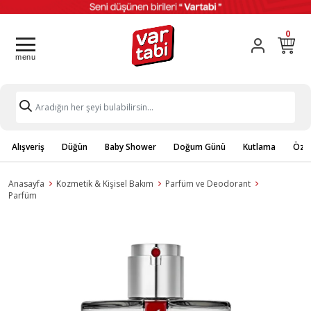
0
Alışveriş
Düğün
Baby Shower
Doğum Günü
Kutlama
Özel
Anasayfa
Kozmetik & Kişisel Bakım
Parfüm ve Deodorant
Parfüm